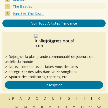
The Beatles
Panic! At The Disco
Voir tout: Artistes Tendance
Rejoignez nous!
✓ Rejoignez la plus grande communauté de joueurs de
ukulélé du monde
✓ Notez, commentez et faites-vous des amis
✓ Enregistrez des tabs dans votre songbook
✓ Ajouter des tablatures, reprises, etc.
Inscription
0-9
A
B
C
D
E
F
G
H
I
J
K
L
M
N
O
P
Q
R
S
T
U
V
W