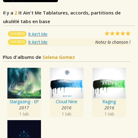
Il y a
2
It Ain't Me
Tablatures, accords, partitions de
ukulélé tabs en base
CHORDS
It Ain't Me
CHORDS
It Ain't Me
Notez la chanson !
Plus d'albums de
Selena Gomez
Stargazing - EP
Cloud Nine
Raging
2017
2016
2016
1 tab
1 tab
1 tab