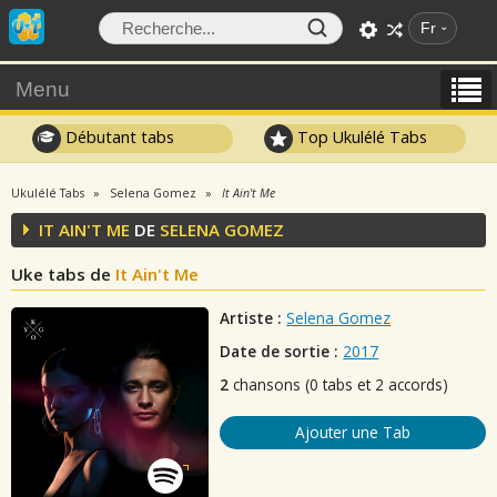
Fr
Menu
Débutant tabs
Top Ukulélé Tabs
Ukulélé Tabs
Selena Gomez
It Ain't Me
IT AIN'T ME
DE
SELENA GOMEZ
Uke tabs de
It Ain't Me
Artiste :
Selena Gomez
Date de sortie :
2017
2
chansons (0 tabs et 2 accords)
Ajouter une Tab