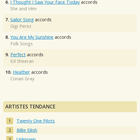
6.
I Thought I Saw Your Face Today
accords
She and Him
7.
Sailor Song
accords
Gigi Perez
8.
You Are My Sunshine
accords
Folk Songs
9.
Perfect
accords
Ed Sheeran
10.
Heather
accords
Conan Gray
ARTISTES TENDANCE
Twenty One Pilots
Billie Eilish
Unknown