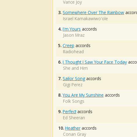
Vance Joy
3.
Somewhere Over The Rainbow
accor
Israel Kamakawiwo'ole
4.
I'm Yours
accords
Jason Mraz
5.
Creep
accords
Radiohead
6.
I Thought I Saw Your Face Today
acco
She and Him
7.
Sailor Song
accords
Gigi Perez
8.
You Are My Sunshine
accords
Folk Songs
9.
Perfect
accords
Ed Sheeran
10.
Heather
accords
Conan Gray