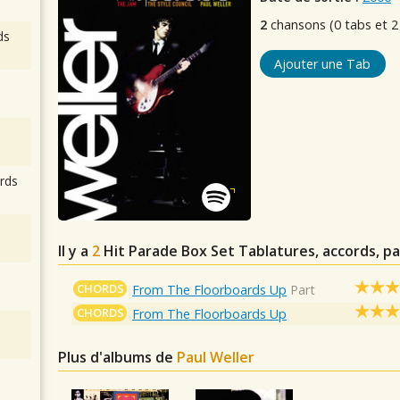
2
chansons (0 tabs et 2
ds
Ajouter une Tab
rds
Il y a
2
Hit Parade Box Set
Tablatures, accords, pa
CHORDS
From The Floorboards Up
Part
CHORDS
From The Floorboards Up
Plus d'albums de
Paul Weller