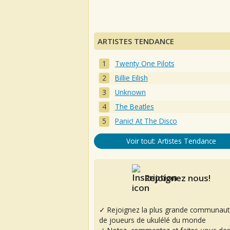
ARTISTES TENDANCE
Twenty One Pilots
Billie Eilish
Unknown
The Beatles
Panic! At The Disco
Voir tout: Artistes Tendance
Rejoignez nous!
✓ Rejoignez la plus grande communaut
de joueurs de ukulélé du monde