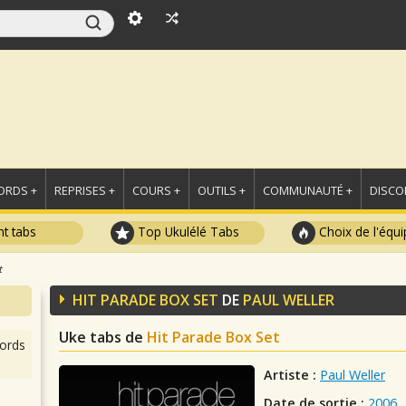
ORDS +
REPRISES +
COURS +
OUTILS +
COMMUNAUTÉ +
DISCO
t tabs
Top Ukulélé Tabs
Choix de l'équi
t
HIT PARADE BOX SET
DE
PAUL WELLER
Uke tabs de
Hit Parade Box Set
ords
Artiste :
Paul Weller
Date de sortie :
2006