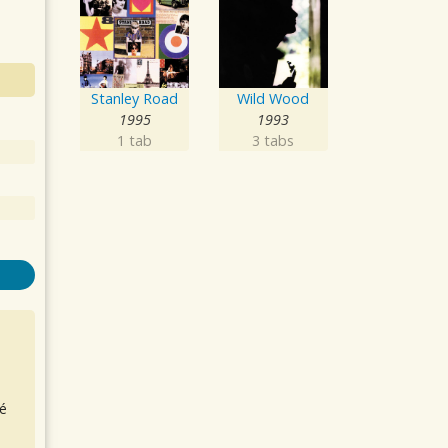
Stanley Road
Wild Wood
1995
1993
1 tab
3 tabs
é