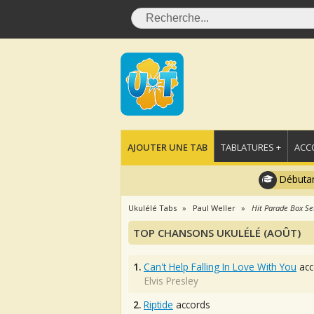
AJOUTER UNE TAB
TABLATURES +
ACC
Débutan
Ukulélé Tabs
Paul Weller
Hit Parade Box Se
TOP CHANSONS UKULÉLÉ (AOÛT)
1.
Can't Help Falling In Love With You
acc
Elvis Presley
2.
Riptide
accords