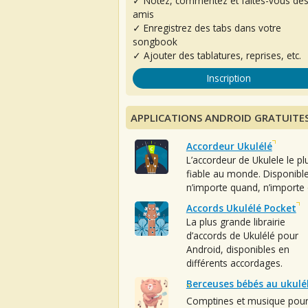
✓ Notez, commentez et faites-vous de
amis
✓ Enregistrez des tabs dans votre
songbook
✓ Ajouter des tablatures, reprises, etc.
Inscription
APPLICATIONS ANDROID GRATUITE
Accordeur Ukulélé
L’accordeur de Ukulele le pl
fiable au monde. Disponibl
n’importe quand, n’importe 
Accords Ukulélé Pocket
La plus grande librairie
d’accords de Ukulélé pour
Android, disponibles en
différents accordages.
Berceuses bébés au ukulé
Comptines et musique pou