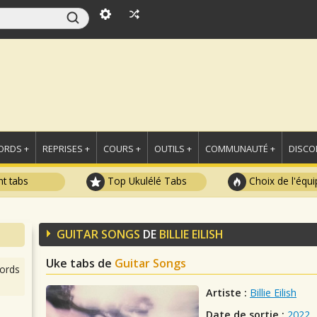
ORDS +
REPRISES +
COURS +
OUTILS +
COMMUNAUTÉ +
DISCO
t tabs
Top Ukulélé Tabs
Choix de l'équi
GUITAR SONGS
DE
BILLIE EILISH
Uke tabs de
Guitar Songs
ords
Artiste :
Billie Eilish
Date de sortie :
2022