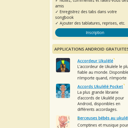
✓ Notez, commentez et faites-vous de
amis
✓ Enregistrez des tabs dans votre
songbook
✓ Ajouter des tablatures, reprises, etc.
Inscription
APPLICATIONS ANDROID GRATUITE
Accordeur Ukulélé
L’accordeur de Ukulele le pl
fiable au monde. Disponibl
n’importe quand, n’importe 
Accords Ukulélé Pocket
La plus grande librairie
d’accords de Ukulélé pour
Android, disponibles en
différents accordages.
Berceuses bébés au ukulé
Comptines et musique pou