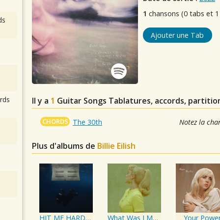
1
chansons (0 tabs et 1
ds
Ajouter une Tab
rds
Il y a
1
Guitar Songs
Tablatures, accords, partitio
CHORDS
The 30th
Notez la cha
Plus d'albums de
Billie Eilish
HIT ME HARD AND SOFT
What Was I Made For? [From The Motion Picture "Barbie"]
Your Powe