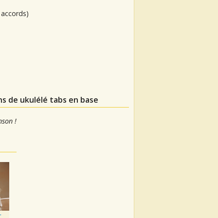
 accords)
ns de ukulélé tabs en base
nson !
r