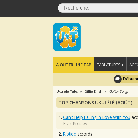
AJOUTER UNE TAB
TABLATURES +
ACC
Débutan
Ukulélé Tabs
Billie Eilish
Guitar Songs
TOP CHANSONS UKULÉLÉ (AOÛT)
1.
Can't Help Falling In Love With You
acc
Elvis Presley
2.
Riptide
accords