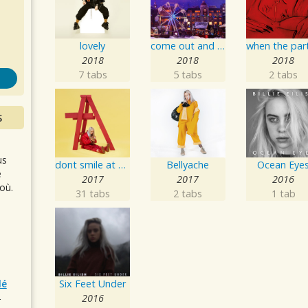
s
lovely
come out and play
2018
2018
2018
7 tabs
5 tabs
2 tabs
S
us
dont smile at me
Bellyache
Ocean Eye
e
2017
2017
2016
où.
31 tabs
2 tabs
1 tab
Six Feet Under
lé
2016
r