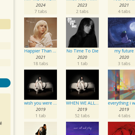
2024
2023
2021
7 tabs
2 tabs
4 tabs
Happier Than Ever
No Time To Die
my future
2021
2020
2020
18 tabs
1 tab
3 tabs
wish you were gay
WHEN WE ALL FALL ASLEEP, WHERE DO WE GO?
2019
2019
2019
1 tab
52 tabs
4 tabs
é