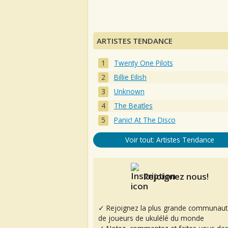
ARTISTES TENDANCE
Twenty One Pilots
Billie Eilish
Unknown
The Beatles
Panic! At The Disco
Voir tout: Artistes Tendance
Rejoignez nous!
✓ Rejoignez la plus grande communaut
de joueurs de ukulélé du monde