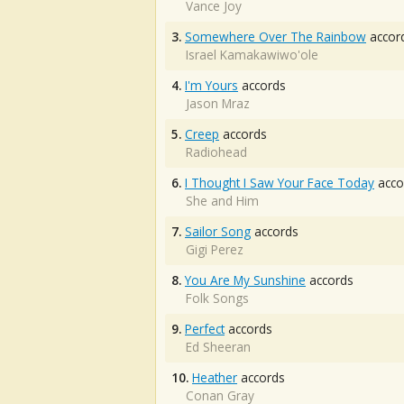
Vance Joy
3.
Somewhere Over The Rainbow
accor
Israel Kamakawiwo'ole
4.
I'm Yours
accords
Jason Mraz
5.
Creep
accords
Radiohead
6.
I Thought I Saw Your Face Today
acco
She and Him
7.
Sailor Song
accords
Gigi Perez
8.
You Are My Sunshine
accords
Folk Songs
9.
Perfect
accords
Ed Sheeran
10.
Heather
accords
Conan Gray