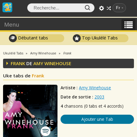
Fr
Menu
Débutant tabs
Top Ukulélé Tabs
Ukulélé Tabs
Amy Winehouse
Frank
FRANK
DE
AMY WINEHOUSE
Uke tabs de
Frank
Artiste :
Amy Winehouse
Date de sortie :
2003
4
chansons (0 tabs et 4 accords)
Ajouter une Tab