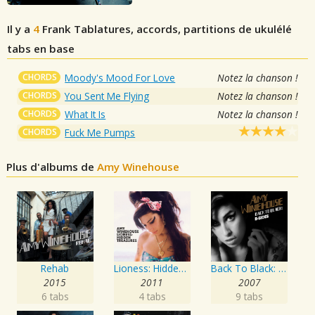
Il y a
4
Frank
Tablatures, accords, partitions de ukulélé
tabs en base
CHORDS
Moody's Mood For Love
Notez la chanson !
CHORDS
You Sent Me Flying
Notez la chanson !
CHORDS
What It Is
Notez la chanson !
CHORDS
Fuck Me Pumps
Plus d'albums de
Amy Winehouse
Rehab
Lioness: Hidden Treasures
Back To Black: B-Sides
2015
2011
2007
6 tabs
4 tabs
9 tabs