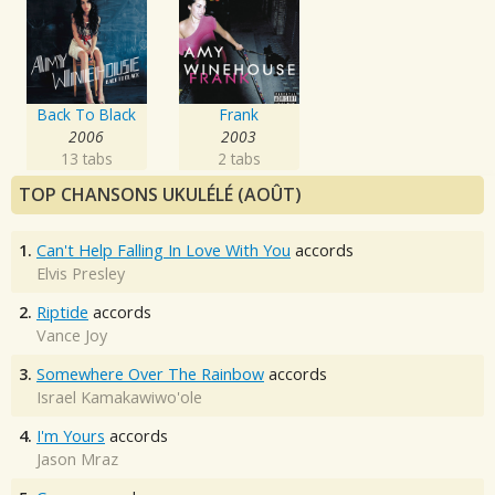
Back To Black
Frank
2006
2003
13 tabs
2 tabs
TOP CHANSONS UKULÉLÉ (AOÛT)
1.
Can't Help Falling In Love With You
accords
Elvis Presley
2.
Riptide
accords
Vance Joy
3.
Somewhere Over The Rainbow
accords
Israel Kamakawiwo'ole
4.
I'm Yours
accords
Jason Mraz