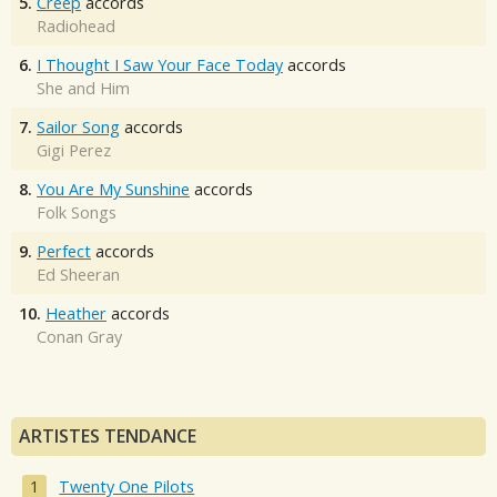
5.
Creep
accords
Radiohead
6.
I Thought I Saw Your Face Today
accords
She and Him
7.
Sailor Song
accords
Gigi Perez
8.
You Are My Sunshine
accords
Folk Songs
9.
Perfect
accords
Ed Sheeran
10.
Heather
accords
Conan Gray
ARTISTES TENDANCE
Twenty One Pilots