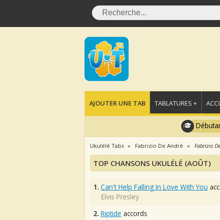
AJOUTER UNE TAB
TABLATURES +
ACC
Débutan
Ukulélé Tabs
Fabrizio De Andrè
Fabrizio D
TOP CHANSONS UKULÉLÉ (AOÛT)
1.
Can't Help Falling In Love With You
acc
Elvis Presley
2.
Riptide
accords