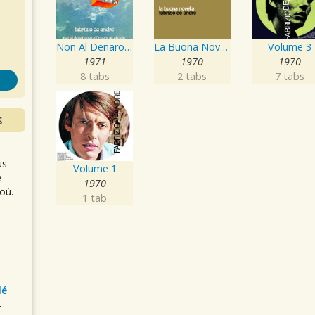
s
Non Al Denaro, Non All'Amore, Ne Al Cielo
La Buona Novella
Volume 3
1971
1970
1970
8 tabs
2 tabs
7 tabs
S
us
Volume 1
e
1970
où.
1 tab
lé
r