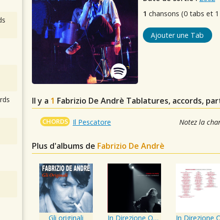
1
chansons (0 tabs et 1
ds
Ajouter une Tab
rds
Il y a
1
Fabrizio De Andrè
Tablatures, accords, par
CHORDS
Il Pescatore
Notez la cha
Plus d'albums de
Fabrizio De Andrè
Gli originali
In Direzione Ostinata E Contraria Vol 2