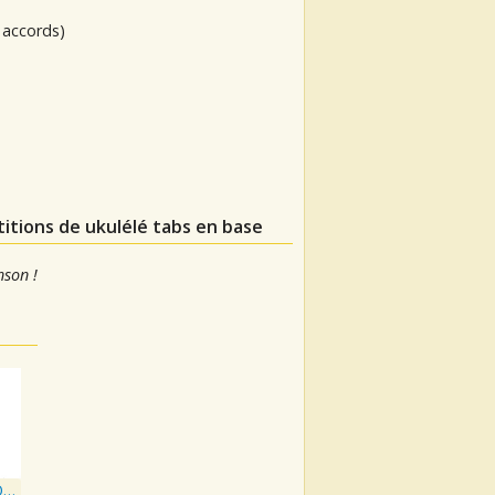
 accords)
titions de ukulélé tabs en base
nson !
In Direzione Ostinata e Contraria