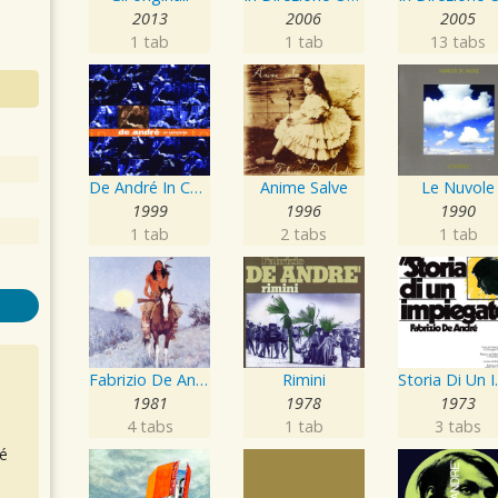
2013
2006
2005
1 tab
1 tab
13 tabs
De André In Concerto
Anime Salve
Le Nuvole
1999
1996
1990
1 tab
2 tabs
1 tab
Fabrizio De André
Rimini
Storia
1981
1978
1973
4 tabs
1 tab
3 tabs
é