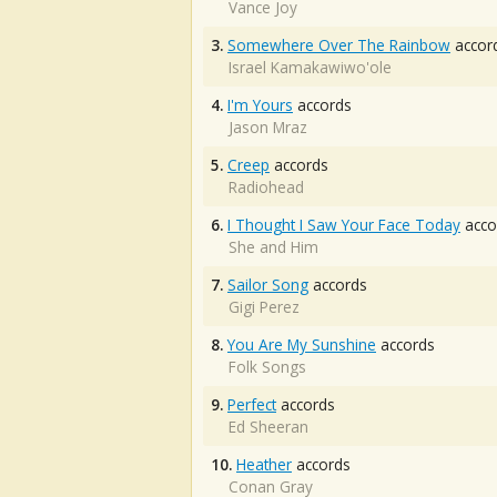
Vance Joy
3.
Somewhere Over The Rainbow
accor
Israel Kamakawiwo'ole
4.
I'm Yours
accords
Jason Mraz
5.
Creep
accords
Radiohead
6.
I Thought I Saw Your Face Today
acco
She and Him
7.
Sailor Song
accords
Gigi Perez
8.
You Are My Sunshine
accords
Folk Songs
9.
Perfect
accords
Ed Sheeran
10.
Heather
accords
Conan Gray