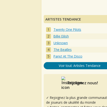
ARTISTES TENDANCE
Twenty One Pilots
Billie Eilish
Unknown
The Beatles
Panic! At The Disco
Voir tout: Artistes Tendance
Rejoignez nous!
✓ Rejoignez la plus grande communaut
de joueurs de ukulélé du monde