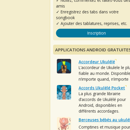
✓ Notez, commentez et faites-vous de
amis
✓ Enregistrez des tabs dans votre
songbook
✓ Ajouter des tablatures, reprises, etc.
Inscription
APPLICATIONS ANDROID GRATUITE
Accordeur Ukulélé
L’accordeur de Ukulele le pl
fiable au monde. Disponibl
n’importe quand, n’importe 
Accords Ukulélé Pocket
La plus grande librairie
d’accords de Ukulélé pour
Android, disponibles en
différents accordages.
Berceuses bébés au ukulé
Comptines et musique pou