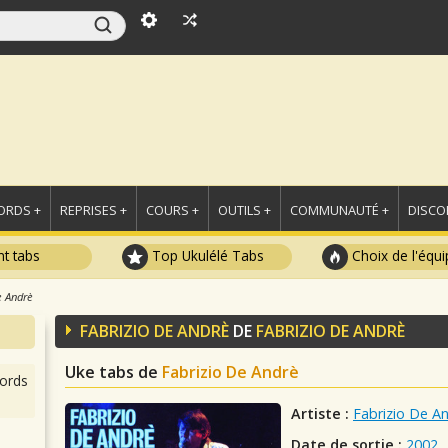
ORDS +
REPRISES +
COURS +
OUTILS +
COMMUNAUTÉ +
DISCO
t tabs
Top Ukulélé Tabs
Choix de l'équi
e Andrè
FABRIZIO DE ANDRÈ
DE
FABRIZIO DE ANDRÈ
Uke tabs de
Fabrizio De Andrè
ords
Artiste :
Fabrizio De A
Date de sortie :
2002