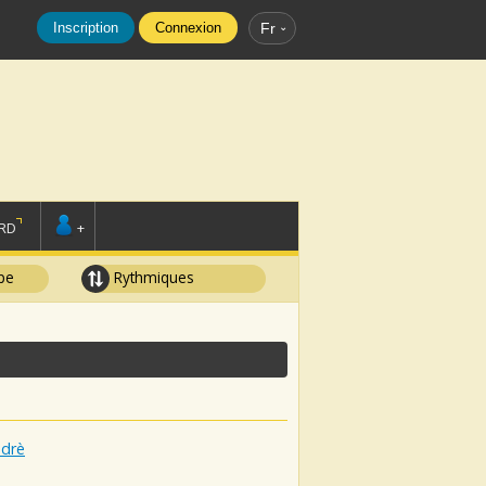
Inscription
Connexion
Fr
RD
+
pe
Rythmiques
ndrè