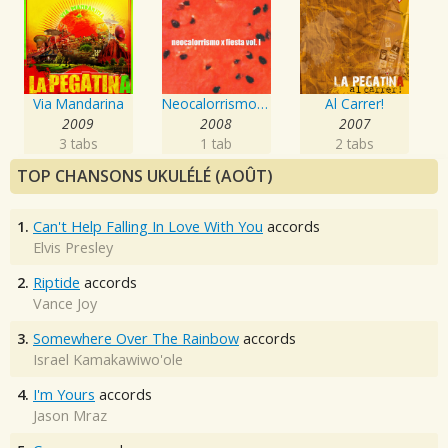
Via Mandarina
Neocalorrismo X Fiesta, Vol.1
Al Carrer!
2009
2008
2007
3 tabs
1 tab
2 tabs
TOP CHANSONS UKULÉLÉ (AOÛT)
1.
Can't Help Falling In Love With You
accords
Elvis Presley
2.
Riptide
accords
Vance Joy
3.
Somewhere Over The Rainbow
accords
Israel Kamakawiwo'ole
4.
I'm Yours
accords
Jason Mraz