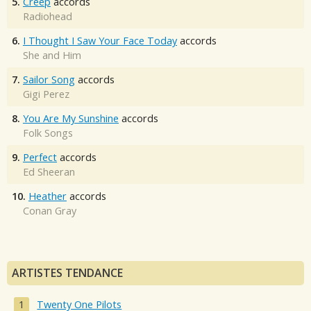
5.
Creep
accords
Radiohead
6.
I Thought I Saw Your Face Today
accords
She and Him
7.
Sailor Song
accords
Gigi Perez
8.
You Are My Sunshine
accords
Folk Songs
9.
Perfect
accords
Ed Sheeran
10.
Heather
accords
Conan Gray
ARTISTES TENDANCE
Twenty One Pilots