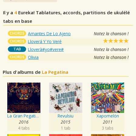
Il y a
4
Eureka!
Tablatures, accords, partitions de ukulélé
tabs en base
CHORDS
Amantes De Lo Ajeno
Notez la chanson !
CHORDS
Lloverá Y Yo Veré
TAB
Lloverà#yo#vere#
Notez la chanson !
CHORDS
Olivia
Notez la chanson !
Plus d'albums de
La Pegatina
La Gran Pegatina Live 2016
Revulsiu
Xapomelön
2016
2015
2011
4 tabs
1 tab
3 tabs