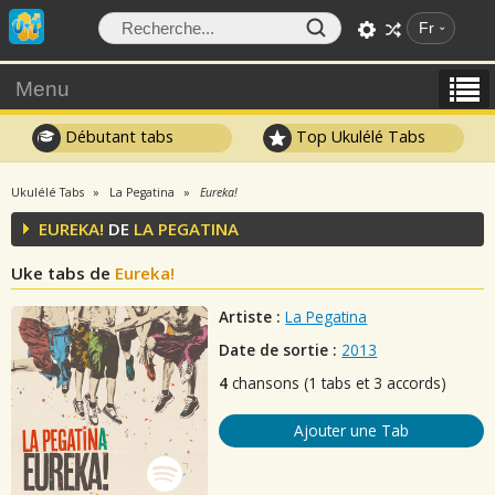
Fr
Menu
Débutant tabs
Top Ukulélé Tabs
Ukulélé Tabs
La Pegatina
Eureka!
EUREKA!
DE
LA PEGATINA
Uke tabs de
Eureka!
Artiste :
La Pegatina
Date de sortie :
2013
4
chansons (1 tabs et 3 accords)
Ajouter une Tab