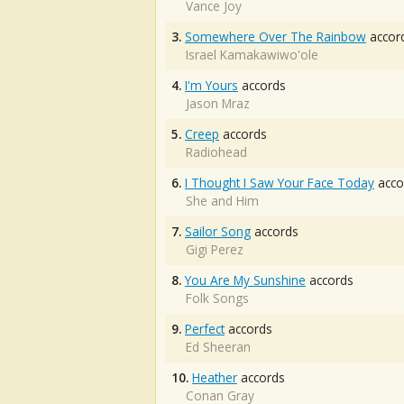
Vance Joy
3.
Somewhere Over The Rainbow
accor
Israel Kamakawiwo'ole
4.
I'm Yours
accords
Jason Mraz
5.
Creep
accords
Radiohead
6.
I Thought I Saw Your Face Today
acco
She and Him
7.
Sailor Song
accords
Gigi Perez
8.
You Are My Sunshine
accords
Folk Songs
9.
Perfect
accords
Ed Sheeran
10.
Heather
accords
Conan Gray