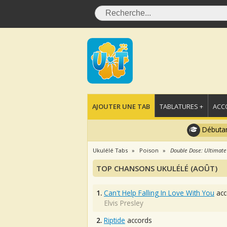
AJOUTER UNE TAB
TABLATURES +
ACC
Débutan
Ukulélé Tabs
Poison
Double Dose: Ultimate
TOP CHANSONS UKULÉLÉ (AOÛT)
1.
Can't Help Falling In Love With You
acc
Elvis Presley
2.
Riptide
accords