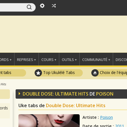
ORDS +
REPRISES +
COURS +
OUTILS +
COMMUNAUTÉ +
DISCO
t tabs
Top Ukulélé Tabs
Choix de l'équi
 Hits
DOUBLE DOSE: ULTIMATE HITS
DE
POISON
Uke tabs de
Double Dose: Ultimate Hits
ords
Artiste :
Poison
Date de sortie :
2011