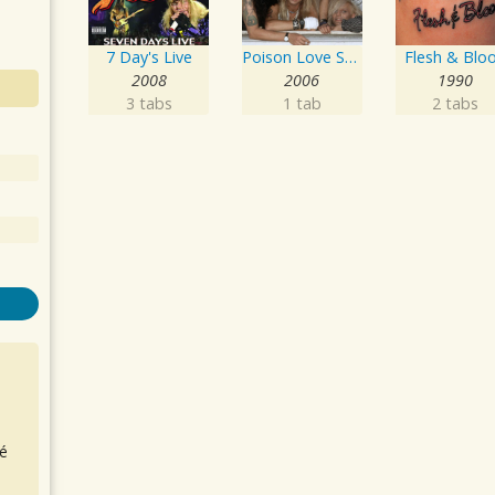
7 Day's Live
Poison Love Songs
Flesh & Blo
2008
2006
1990
3 tabs
1 tab
2 tabs
é