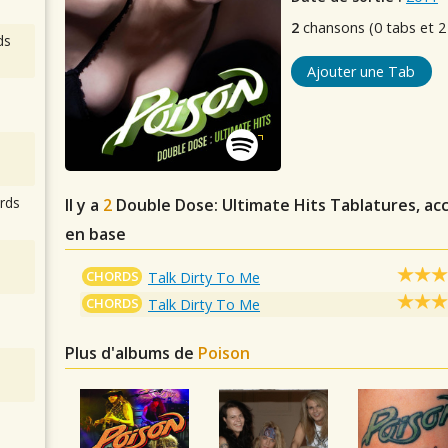
2
chansons (0 tabs et 2
ds
Ajouter une Tab
rds
Il y a
2
Double Dose: Ultimate Hits
Tablatures, acc
en base
CHORDS
Talk Dirty To Me
CHORDS
Talk Dirty To Me
Plus d'albums de
Poison