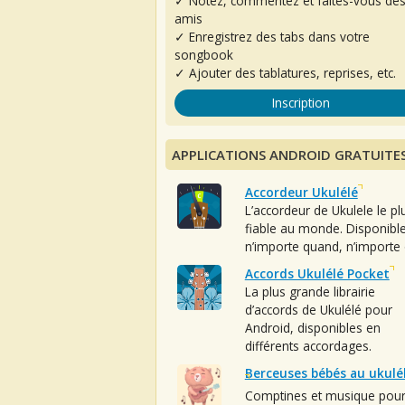
✓ Notez, commentez et faites-vous de
amis
✓ Enregistrez des tabs dans votre
songbook
✓ Ajouter des tablatures, reprises, etc.
Inscription
APPLICATIONS ANDROID GRATUITE
Accordeur Ukulélé
L’accordeur de Ukulele le pl
fiable au monde. Disponibl
n’importe quand, n’importe 
Accords Ukulélé Pocket
La plus grande librairie
d’accords de Ukulélé pour
Android, disponibles en
différents accordages.
Berceuses bébés au ukulé
Comptines et musique pou