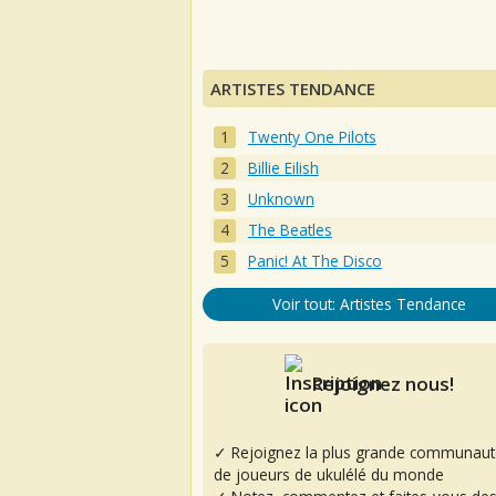
ARTISTES TENDANCE
Twenty One Pilots
Billie Eilish
Unknown
The Beatles
Panic! At The Disco
Voir tout: Artistes Tendance
Rejoignez nous!
✓ Rejoignez la plus grande communaut
de joueurs de ukulélé du monde