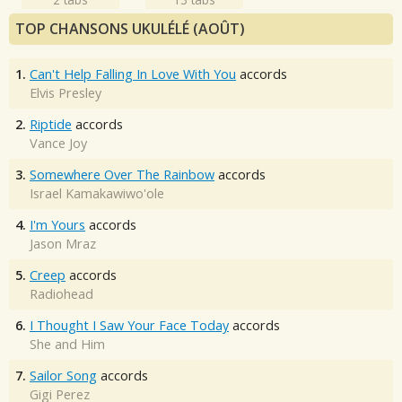
TOP CHANSONS UKULÉLÉ (AOÛT)
1.
Can't Help Falling In Love With You
accords
Elvis Presley
2.
Riptide
accords
Vance Joy
3.
Somewhere Over The Rainbow
accords
Israel Kamakawiwo'ole
4.
I'm Yours
accords
Jason Mraz
5.
Creep
accords
Radiohead
6.
I Thought I Saw Your Face Today
accords
She and Him
7.
Sailor Song
accords
Gigi Perez