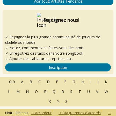
Voir tout: Artistes Tendance
Rejoignez nous!
✓ Rejoignez la plus grande communauté de joueurs de
ukulélé du monde
✓ Notez, commentez et faites-vous des amis
✓ Enregistrez des tabs dans votre songbook
✓ Ajouter des tablatures, reprises, etc.
Inscription
0-9
A
B
C
D
E
F
G
H
I
J
K
L
M
N
O
P
Q
R
S
T
U
V
W
X
Y
Z
Notre Réseau:
Accordeur
Diagrammes d'accords