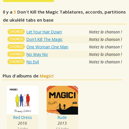
Il y a
5
Don't Kill the Magic
Tablatures, accords, partitions
de ukulélé tabs en base
CHORDS
Let Your Hair Down
Notez la chanson !
CHORDS
Don't Kill The Magic
Notez la chanson !
CHORDS
One Woman One Man
Notez la chanson !
CHORDS
No Way No
Notez la chanson !
CHORDS
No Evil
Notez la chanson !
Plus d'albums de
Magic!
Red Dress
Rude
2016
2013
2 tabs
13 tabs