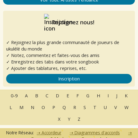
Rejoignez nous!
✓ Rejoignez la plus grande communauté de joueurs de
ukulélé du monde
✓ Notez, commentez et faites-vous des amis
✓ Enregistrez des tabs dans votre songbook
✓ Ajouter des tablatures, reprises, etc.
Inscription
0-9
A
B
C
D
E
F
G
H
I
J
K
L
M
N
O
P
Q
R
S
T
U
V
W
X
Y
Z
Notre Réseau:
Accordeur
Diagrammes d'accords