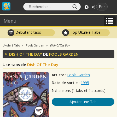
Fr
Menu
Débutant tabs
Top Ukulélé Tabs
Ukulélé Tabs
Fools Garden
Dish Of The Day
DISH OF THE DAY
DE
FOOLS GARDEN
Uke tabs de
Dish Of The Day
Artiste :
Fools Garden
Date de sortie :
1995
5
chansons (1 tabs et 4 accords)
Ajouter une Tab