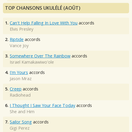
TOP CHANSONS UKULÉLÉ (AOÛT)
1.
Can't Help Falling In Love With You
accords
Elvis Presley
2.
Riptide
accords
Vance Joy
3.
Somewhere Over The Rainbow
accords
Israel Kamakawiwo'ole
4.
I'm Yours
accords
Jason Mraz
5.
Creep
accords
Radiohead
6.
I Thought I Saw Your Face Today
accords
She and Him
7.
Sailor Song
accords
Gigi Perez