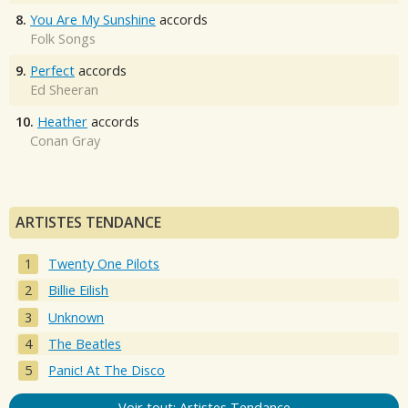
8.
You Are My Sunshine
accords
Folk Songs
9.
Perfect
accords
Ed Sheeran
10.
Heather
accords
Conan Gray
ARTISTES TENDANCE
Twenty One Pilots
Billie Eilish
Unknown
The Beatles
Panic! At The Disco
Voir tout: Artistes Tendance