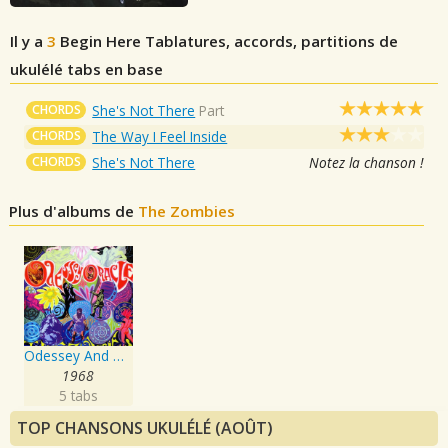
Il y a
3
Begin Here
Tablatures, accords, partitions de
ukulélé tabs en base
CHORDS
She's Not There
Part
CHORDS
The Way I Feel Inside
CHORDS
She's Not There
Notez la chanson !
Plus d'albums de
The Zombies
Odessey And Oracle
1968
5 tabs
TOP CHANSONS UKULÉLÉ (AOÛT)