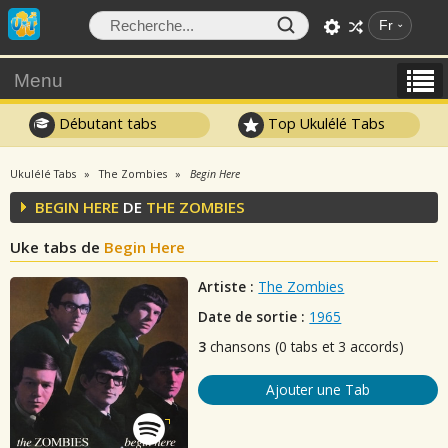
Fr
Menu
Débutant tabs
Top Ukulélé Tabs
Ukulélé Tabs
The Zombies
Begin Here
BEGIN HERE
DE
THE ZOMBIES
Uke tabs de
Begin Here
Artiste :
The Zombies
Date de sortie :
1965
3
chansons (0 tabs et 3 accords)
Ajouter une Tab