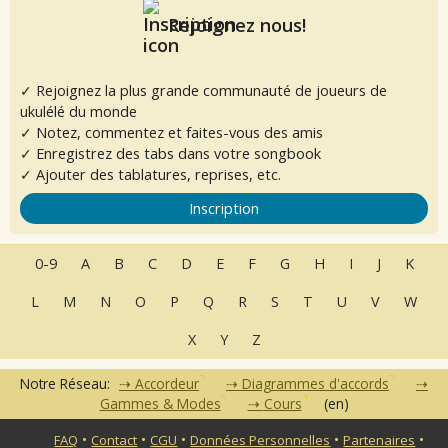
Rejoignez nous!
✓ Rejoignez la plus grande communauté de joueurs de
ukulélé du monde
✓ Notez, commentez et faites-vous des amis
✓ Enregistrez des tabs dans votre songbook
✓ Ajouter des tablatures, reprises, etc.
Inscription
0-9
A
B
C
D
E
F
G
H
I
J
K
L
M
N
O
P
Q
R
S
T
U
V
W
X
Y
Z
Notre Réseau:
Accordeur
Diagrammes d'accords
Gammes & Modes
Cours
(en)
•
•
•
•
•
FAQ
Contact
CGU
Données Personnelles
Partenaires