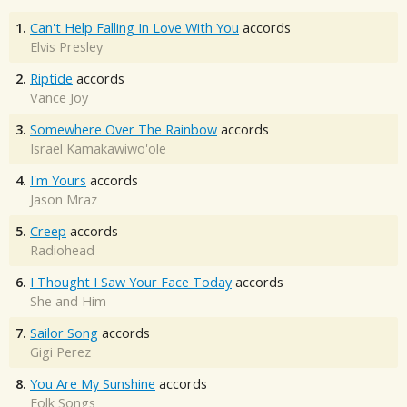
1.
Can't Help Falling In Love With You
accords
Elvis Presley
2.
Riptide
accords
Vance Joy
3.
Somewhere Over The Rainbow
accords
Israel Kamakawiwo'ole
4.
I'm Yours
accords
Jason Mraz
5.
Creep
accords
Radiohead
6.
I Thought I Saw Your Face Today
accords
She and Him
7.
Sailor Song
accords
Gigi Perez
8.
You Are My Sunshine
accords
Folk Songs