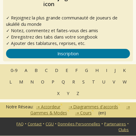
✓ Rejoignez la plus grande communauté de joueurs de
ukulélé du monde
✓ Notez, commentez et faites-vous des amis
✓ Enregistrez des tabs dans votre songbook
✓ Ajouter des tablatures, reprises, etc.
Inscription
0-9
A
B
C
D
E
F
G
H
I
J
K
L
M
N
O
P
Q
R
S
T
U
V
W
X
Y
Z
Notre Réseau:
Accordeur
Diagrammes d'accords
Gammes & Modes
Cours
(en)
•
•
•
•
•
FAQ
Contact
CGU
Données Personnelles
Partenaires
Clubs