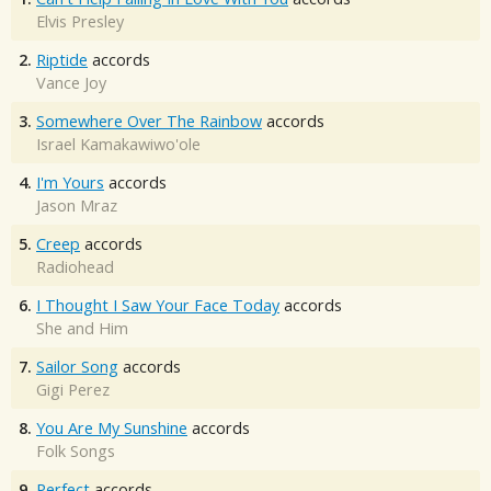
Elvis Presley
2.
Riptide
accords
Vance Joy
3.
Somewhere Over The Rainbow
accords
Israel Kamakawiwo'ole
4.
I'm Yours
accords
Jason Mraz
5.
Creep
accords
Radiohead
6.
I Thought I Saw Your Face Today
accords
She and Him
7.
Sailor Song
accords
Gigi Perez
8.
You Are My Sunshine
accords
Folk Songs
9.
Perfect
accords