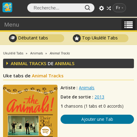
Fr
Menu
Débutant tabs
Top Ukulélé Tabs
Ukulélé Tabs
Animals
Animal Tracks
ANIMAL TRACKS
DE
ANIMALS
Uke tabs de
Animal Tracks
Artiste :
Animals
Date de sortie :
2013
1
chansons (1 tabs et 0 accords)
Ajouter une Tab