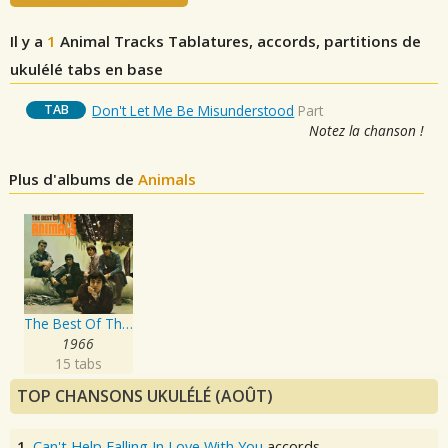
Il y a
1
Animal Tracks
Tablatures, accords, partitions de
ukulélé tabs en base
TAB
Don't Let Me Be Misunderstood
Part
Notez la chanson !
Plus d'albums de
Animals
The Best Of The Animals
1966
15 tabs
TOP CHANSONS UKULÉLÉ (AOÛT)
1.
Can't Help Falling In Love With You
accords