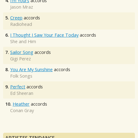
4.
I'm Yours
accords
Jason Mraz
5.
Creep
accords
Radiohead
6.
I Thought I Saw Your Face Today
accords
She and Him
7.
Sailor Song
accords
Gigi Perez
8.
You Are My Sunshine
accords
Folk Songs
9.
Perfect
accords
Ed Sheeran
10.
Heather
accords
Conan Gray