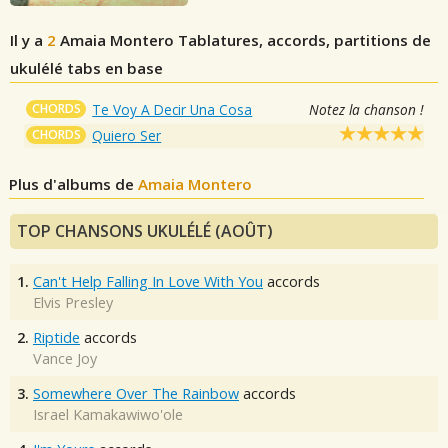
Il y a
2
Amaia Montero
Tablatures, accords, partitions de
ukulélé tabs en base
CHORDS
Te Voy A Decir Una Cosa
Notez la chanson !
CHORDS
Quiero Ser
Plus d'albums de
Amaia Montero
TOP CHANSONS UKULÉLÉ (AOÛT)
1.
Can't Help Falling In Love With You
accords
Elvis Presley
2.
Riptide
accords
Vance Joy
3.
Somewhere Over The Rainbow
accords
Israel Kamakawiwo'ole