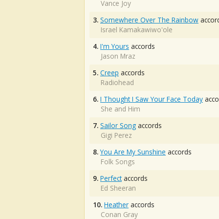
Vance Joy
3.
Somewhere Over The Rainbow
accor
Israel Kamakawiwo'ole
4.
I'm Yours
accords
Jason Mraz
5.
Creep
accords
Radiohead
6.
I Thought I Saw Your Face Today
acco
She and Him
7.
Sailor Song
accords
Gigi Perez
8.
You Are My Sunshine
accords
Folk Songs
9.
Perfect
accords
Ed Sheeran
10.
Heather
accords
Conan Gray