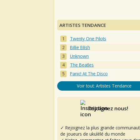
ARTISTES TENDANCE
Twenty One Pilots
Billie Eilish
Unknown
The Beatles
Panic! At The Disco
Voir tout: Artistes Tendance
Rejoignez nous!
✓ Rejoignez la plus grande communaut
de joueurs de ukulélé du monde