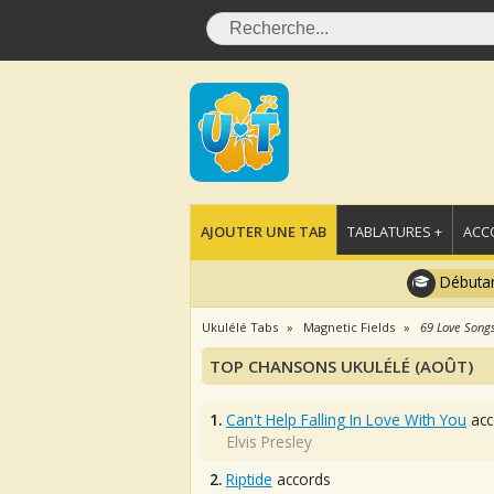
AJOUTER UNE TAB
TABLATURES +
ACC
Débutan
Ukulélé Tabs
Magnetic Fields
69 Love Song
TOP CHANSONS UKULÉLÉ (AOÛT)
1.
Can't Help Falling In Love With You
acc
Elvis Presley
2.
Riptide
accords