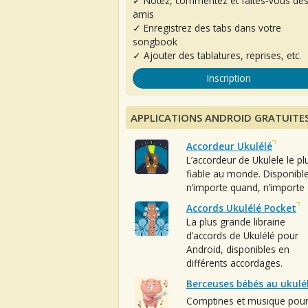
✓ Notez, commentez et faites-vous de
amis
✓ Enregistrez des tabs dans votre
songbook
✓ Ajouter des tablatures, reprises, etc.
Inscription
APPLICATIONS ANDROID GRATUITE
Accordeur Ukulélé
L’accordeur de Ukulele le pl
fiable au monde. Disponibl
n’importe quand, n’importe 
Accords Ukulélé Pocket
La plus grande librairie
d’accords de Ukulélé pour
Android, disponibles en
différents accordages.
Berceuses bébés au ukulé
Comptines et musique pou