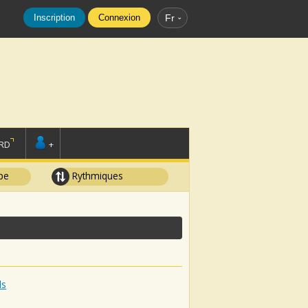
Inscription
Connexion
Fr
RD
+
pe
Rythmiques
ds