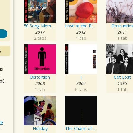
s
50 Song Memoir
Love at the Bottom of the Sea
Obscuritie
2017
2012
2011
2 tabs
1 tab
1 tab
S
us
e
Distortion
i
Get Lost
où.
2008
2004
1995
1 tab
6 tabs
1 tab
lé
Holiday
The Charm of the Highway Strip
r