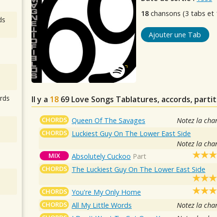
18
chansons (3 tabs et 
ds
Ajouter une Tab
rds
Il y a
18
69 Love Songs
Tablatures, accords, partit
CHORDS
Queen Of The Savages
Notez la cha
CHORDS
Luckiest Guy On The Lower East Side
Notez la cha
MIX
Absolutely Cuckoo
Part
CHORDS
The Luckiest Guy On The Lower East Side
CHORDS
You're My Only Home
CHORDS
All My Little Words
Notez la cha