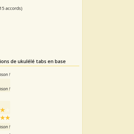
15 accords)
ions de ukulélé tabs en base
nson !
nson !
nson !