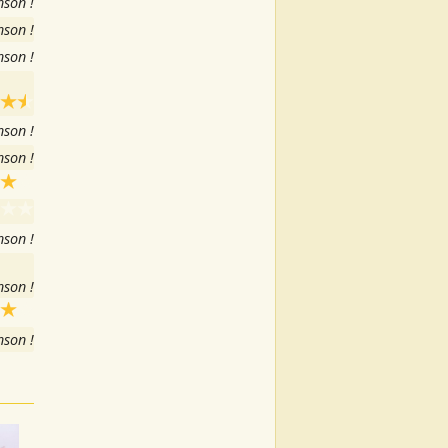
nson !
nson !
nson !
nson !
nson !
nson !
nson !
nson !