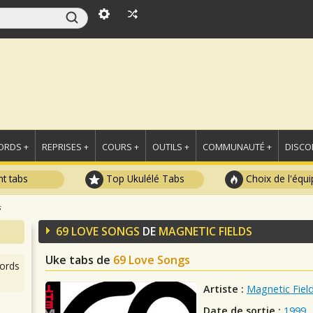
ORDS +
REPRISES +
COURS +
OUTILS +
COMMUNAUTÉ +
DISCO
t tabs
Top Ukulélé Tabs
Choix de l'équi
s
69 LOVE SONGS
DE
MAGNETIC FIELDS
Uke tabs de
69 Love Songs
ords
Artiste :
Magnetic Fiel
Date de sortie :
1999