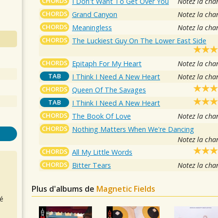
CHORDS
I Don't Want To Get Over You
Notez la cha
CHORDS
Grand Canyon
Notez la cha
CHORDS
Meaningless
Notez la cha
CHORDS
The Luckiest Guy On The Lower East Side
CHORDS
Epitaph For My Heart
Notez la cha
TAB
I Think I Need A New Heart
Notez la cha
CHORDS
Queen Of The Savages
TAB
I Think I Need A New Heart
CHORDS
The Book Of Love
Notez la cha
CHORDS
Nothing Matters When We're Dancing
Notez la cha
CHORDS
All My Little Words
CHORDS
Bitter Tears
Notez la cha
Plus d'albums de
Magnetic Fields
é