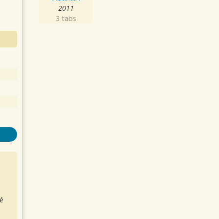
2011
3 tabs
é