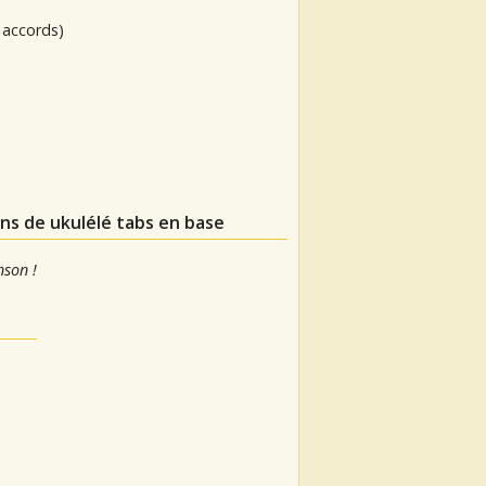
 accords)
ons de ukulélé tabs en base
nson !