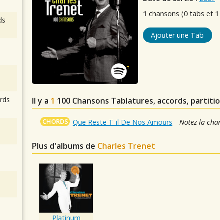
1
chansons (0 tabs et 1
ds
Ajouter une Tab
rds
Il y a
1
100 Chansons
Tablatures, accords, partiti
CHORDS
Que Reste T-il De Nos Amours
Notez la cha
Plus d'albums de
Charles Trenet
Platinum