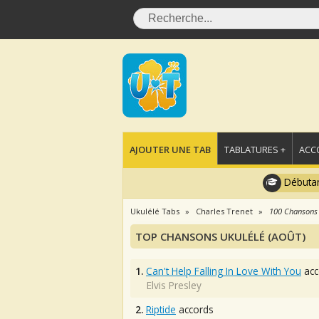
AJOUTER UNE TAB
TABLATURES +
ACC
Débutan
Ukulélé Tabs
Charles Trenet
100 Chansons
TOP CHANSONS UKULÉLÉ (AOÛT)
1.
Can't Help Falling In Love With You
acc
Elvis Presley
2.
Riptide
accords