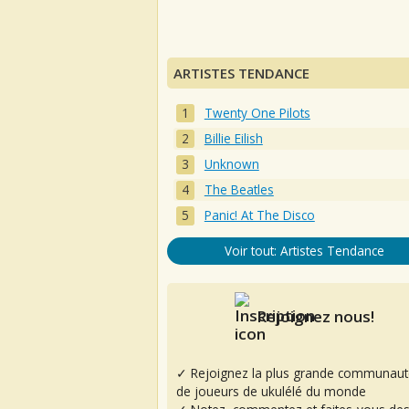
ARTISTES TENDANCE
Twenty One Pilots
Billie Eilish
Unknown
The Beatles
Panic! At The Disco
Voir tout: Artistes Tendance
Rejoignez nous!
✓ Rejoignez la plus grande communaut
de joueurs de ukulélé du monde