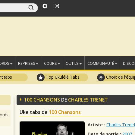
ORDS +
REPRISES +
COURS +
OUTILS +
COMMUNAUTÉ +
DISCO
t tabs
Top Ukulélé Tabs
Choix de l'équi
100 CHANSONS
DE
CHARLES TRENET
Uke tabs de
100 Chansons
ords
Artiste :
Charles Trene
Date de sortie :
2007