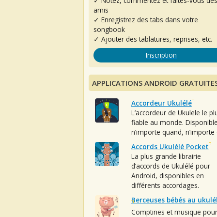
✓ Notez, commentez et faites-vous de
amis
✓ Enregistrez des tabs dans votre
songbook
✓ Ajouter des tablatures, reprises, etc.
Inscription
APPLICATIONS ANDROID GRATUITE
Accordeur Ukulélé
L’accordeur de Ukulele le pl
fiable au monde. Disponibl
n’importe quand, n’importe 
Accords Ukulélé Pocket
La plus grande librairie
d’accords de Ukulélé pour
Android, disponibles en
différents accordages.
Berceuses bébés au ukulé
Comptines et musique pou