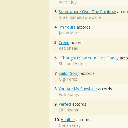
Vance Joy
3.
Somewhere Over The Rainbow
accor
Israel Kamakawiwo'ole
4.
I'm Yours
accords
Jason Mraz
5.
Creep
accords
Radiohead
6.
I Thought I Saw Your Face Today
acco
She and Him
7.
Sailor Song
accords
Gigi Perez
8.
You Are My Sunshine
accords
Folk Songs
9.
Perfect
accords
Ed Sheeran
10.
Heather
accords
Conan Gray