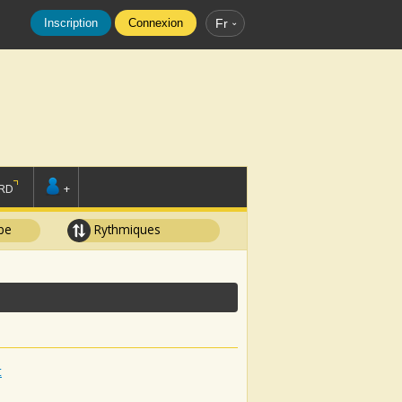
Inscription
Connexion
Fr
RD
+
pe
Rythmiques
t