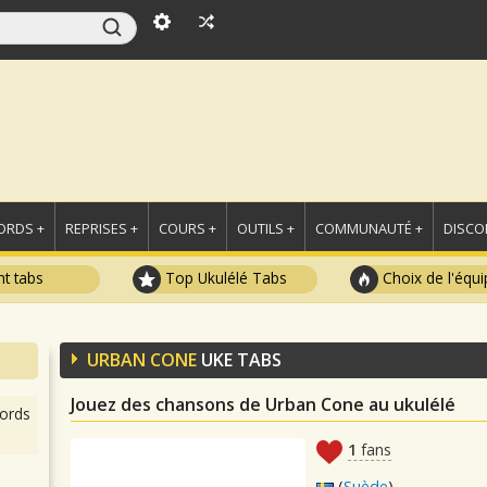
ORDS +
REPRISES +
COURS +
OUTILS +
COMMUNAUTÉ +
DISCO
t tabs
Top Ukulélé Tabs
Choix de l'équi
URBAN CONE
UKE TABS
Jouez des chansons de Urban Cone au ukulélé
ords
1
fans
(
Suède
)