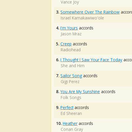
Vance Joy
3.
Somewhere Over The Rainbow
accor
Israel Kamakawiwo'ole
4.
I'm Yours
accords
Jason Mraz
5.
Creep
accords
Radiohead
6.
I Thought I Saw Your Face Today
acco
She and Him
7.
Sailor Song
accords
Gigi Perez
8.
You Are My Sunshine
accords
Folk Songs
9.
Perfect
accords
Ed Sheeran
10.
Heather
accords
Conan Gray