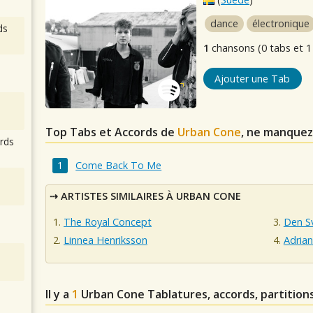
dance
électronique
ds
1
chansons (0 tabs et 1
Ajouter une Tab
Top Tabs et Accords de
Urban Cone
, ne manquez
rds
Come Back To Me
ARTISTES SIMILAIRES À URBAN CONE
The Royal Concept
Den S
Linnea Henriksson
Adrian
Il y a
1
Urban Cone
Tablatures, accords, partition