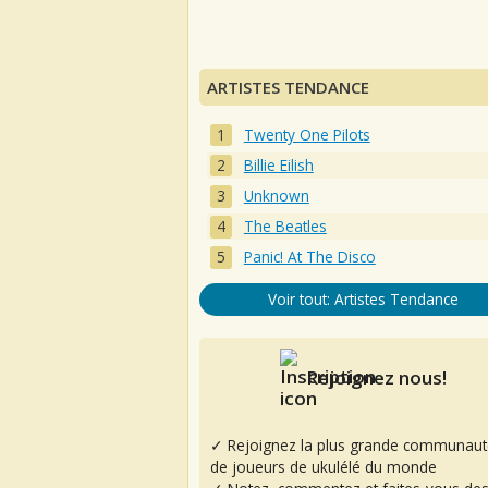
ARTISTES TENDANCE
Twenty One Pilots
Billie Eilish
Unknown
The Beatles
Panic! At The Disco
Voir tout: Artistes Tendance
Rejoignez nous!
✓ Rejoignez la plus grande communaut
de joueurs de ukulélé du monde