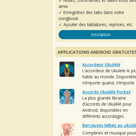
✓ Notez, commentez et faites-vous de
amis
✓ Enregistrez des tabs dans votre
songbook
✓ Ajouter des tablatures, reprises, etc.
Inscription
APPLICATIONS ANDROID GRATUITE
Accordeur Ukulélé
L’accordeur de Ukulele le pl
fiable au monde. Disponibl
n’importe quand, n’importe 
Accords Ukulélé Pocket
La plus grande librairie
d’accords de Ukulélé pour
Android, disponibles en
différents accordages.
Berceuses bébés au ukulé
Comptines et musique pou