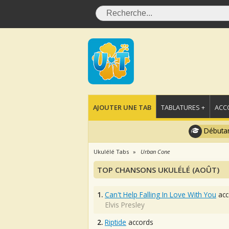
AJOUTER UNE TAB
TABLATURES +
ACC
Débutan
Ukulélé Tabs
Urban Cone
TOP CHANSONS UKULÉLÉ (AOÛT)
1.
Can't Help Falling In Love With You
acc
Elvis Presley
2.
Riptide
accords