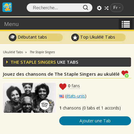
Fr
Menu
Débutant tabs
Top Ukulélé Tabs
Ukulélé Tabs
The Staple Singers
THE STAPLE SINGERS
UKE TABS
Jouez des chansons de The Staple Singers au ukulélé
0
fans
(
états-unis
)
1
chansons (0 tabs et 1 accords)
Ajouter une Tab