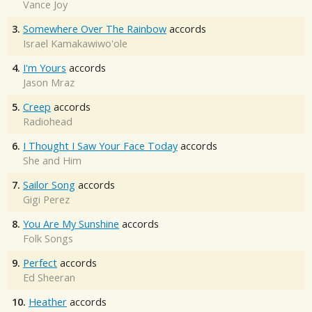
Vance Joy
3.
Somewhere Over The Rainbow
accords
Israel Kamakawiwo'ole
4.
I'm Yours
accords
Jason Mraz
5.
Creep
accords
Radiohead
6.
I Thought I Saw Your Face Today
accords
She and Him
7.
Sailor Song
accords
Gigi Perez
8.
You Are My Sunshine
accords
Folk Songs
9.
Perfect
accords
Ed Sheeran
10.
Heather
accords