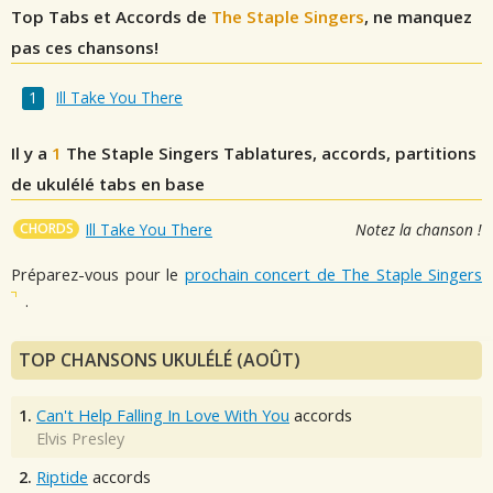
Top Tabs et Accords de
The Staple Singers
, ne manquez
pas ces chansons!
Ill Take You There
Il y a
1
The Staple Singers
Tablatures, accords, partitions
de ukulélé tabs en base
CHORDS
Ill Take You There
Notez la chanson !
Préparez-vous pour le
prochain concert de The Staple Singers
.
TOP CHANSONS UKULÉLÉ (AOÛT)
1.
Can't Help Falling In Love With You
accords
Elvis Presley
2.
Riptide
accords