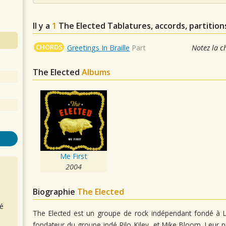
Il y a
1
The Elected
Tablatures, accords, partition
CHORDS
Greetings In Braille
Part
Notez la c
The Elected
Albums
Me First
2004
Biographie
The Elected
é
The Elected est un groupe de rock indépendant fondé à L
fondateur du groupe indé Rilo Kiley, et Mike Bloom. Leur p