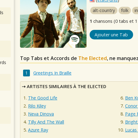
alt-country
folk
i
ds
1
chansons (0 tabs et 1
Ajouter une Tab
Top Tabs et Accords de
The Elected
, ne manquez
rds
Greetings In Braille
ARTISTES SIMILAIRES À THE ELECTED
The Good Life
Ben Kw
Rilo Kiley
Conor
Neva Dinova
Page 
Tilly And The Wall
Bright
Azure Ray
Lucas 