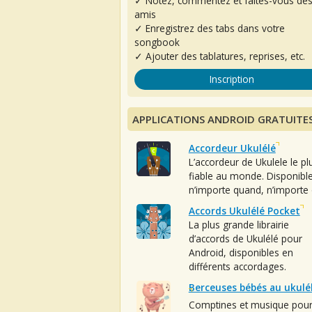
✓ Notez, commentez et faites-vous de
amis
✓ Enregistrez des tabs dans votre
songbook
✓ Ajouter des tablatures, reprises, etc.
Inscription
APPLICATIONS ANDROID GRATUITE
Accordeur Ukulélé
L’accordeur de Ukulele le pl
fiable au monde. Disponibl
n’importe quand, n’importe 
Accords Ukulélé Pocket
La plus grande librairie
d’accords de Ukulélé pour
Android, disponibles en
différents accordages.
Berceuses bébés au ukulé
Comptines et musique pou