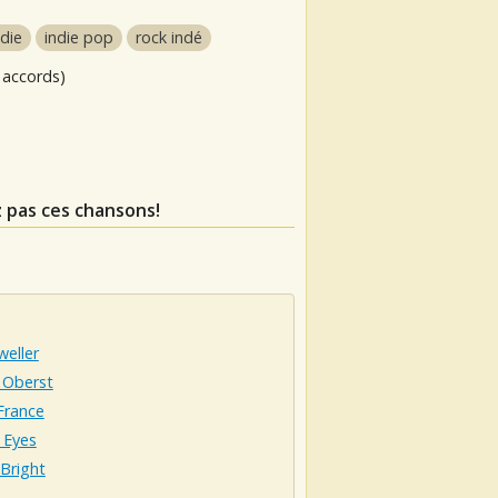
ndie
indie pop
rock indé
 accords)
 pas ces chansons!
eller
 Oberst
France
 Eyes
Bright