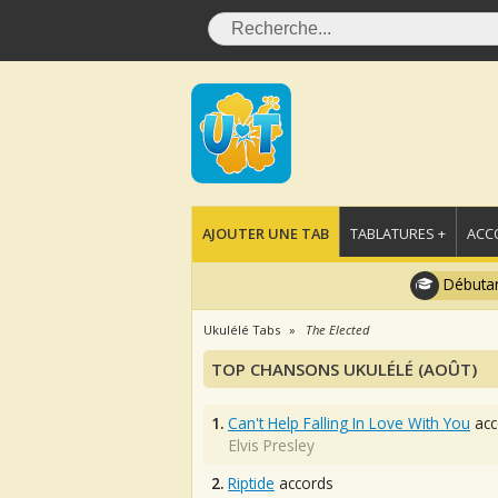
AJOUTER UNE TAB
TABLATURES +
ACC
Débutan
Ukulélé Tabs
The Elected
TOP CHANSONS UKULÉLÉ (AOÛT)
1.
Can't Help Falling In Love With You
acc
Elvis Presley
2.
Riptide
accords