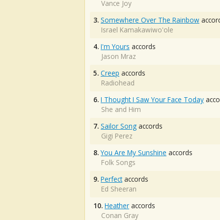
Vance Joy
3.
Somewhere Over The Rainbow
accor
Israel Kamakawiwo'ole
4.
I'm Yours
accords
Jason Mraz
5.
Creep
accords
Radiohead
6.
I Thought I Saw Your Face Today
acco
She and Him
7.
Sailor Song
accords
Gigi Perez
8.
You Are My Sunshine
accords
Folk Songs
9.
Perfect
accords
Ed Sheeran
10.
Heather
accords
Conan Gray