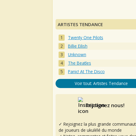
ARTISTES TENDANCE
Twenty One Pilots
Billie Eilish
Unknown
The Beatles
Panic! At The Disco
Voir tout: Artistes Tendance
Rejoignez nous!
✓ Rejoignez la plus grande communaut
de joueurs de ukulélé du monde