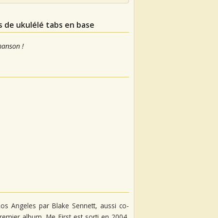
s de ukulélé tabs en base
hanson !
os Angeles par Blake Sennett, aussi co-
remier album, Me First est sorti en 2004,