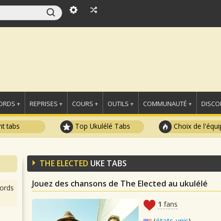
ORDS +
REPRISES +
COURS +
OUTILS +
COMMUNAUTÉ +
DISCO
t tabs
Top Ukulélé Tabs
Choix de l'équi
THE ELECTED
UKE TABS
Jouez des chansons de The Elected au ukulélé
ords
1
fans
(
états-unis
)