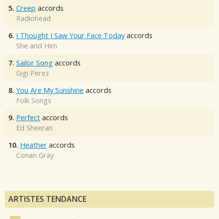
5.
Creep
accords
Radiohead
6.
I Thought I Saw Your Face Today
accords
She and Him
7.
Sailor Song
accords
Gigi Perez
8.
You Are My Sunshine
accords
Folk Songs
9.
Perfect
accords
Ed Sheeran
10.
Heather
accords
Conan Gray
ARTISTES TENDANCE