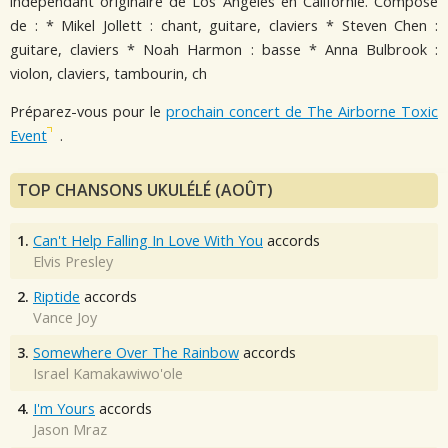
indépendant originaire de Los Angeles en Californie. Composé
de : * Mikel Jollett : chant, guitare, claviers * Steven Chen :
guitare, claviers * Noah Harmon : basse * Anna Bulbrook :
violon, claviers, tambourin, ch
Préparez-vous pour le
prochain concert de The Airborne Toxic
Event
.
TOP CHANSONS UKULÉLÉ (AOÛT)
1.
Can't Help Falling In Love With You
accords
Elvis Presley
2.
Riptide
accords
Vance Joy
3.
Somewhere Over The Rainbow
accords
Israel Kamakawiwo'ole
4.
I'm Yours
accords
Jason Mraz