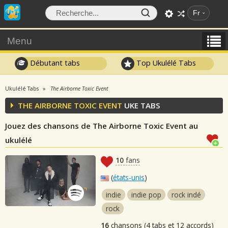
Fr
Menu
Débutant tabs
Top Ukulélé Tabs
Ukulélé Tabs
The Airborne Toxic Event
THE AIRBORNE TOXIC EVENT
UKE TABS
Jouez des chansons de The Airborne Toxic Event au
ukulélé
10
fans
(
états-unis
)
indie
indie pop
rock indé
rock
16
chansons (4 tabs et 12 accords)