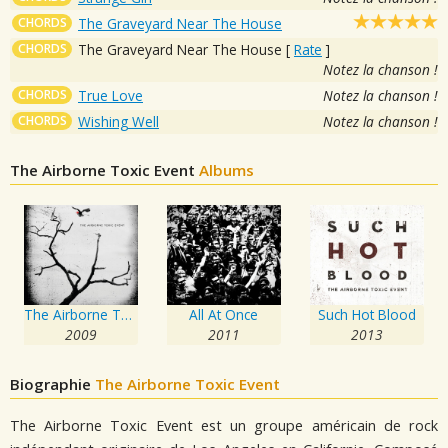
CHORDS
The Graveyard Near The House
CHORDS
The Graveyard Near The House
[
Rate
]
Notez la chanson !
CHORDS
True Love
Notez la chanson !
CHORDS
Wishing Well
Notez la chanson !
The Airborne Toxic Event
Albums
The Airborne Toxic Event
All At Once
Such Hot Blood
2009
2011
2013
Biographie
The Airborne Toxic Event
The Airborne Toxic Event est un groupe américain de rock