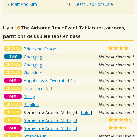
Matt And Kim
Death Cab For Cutie
Il y a
16
The Airborne Toxic Event
Tablatures, accords,
partitions de ukulélé tabs en base
CHORDS
Bride and Groom
TAB
Changing
Notez la chanson !
CHORDS
Changing
Notez la chanson !
CHORDS
Gasoline
Notez la chanson !
MIX
Happiness Is Overrated
Part
Notez la chanson !
CHORDS
Innocence
Part
Notez la chanson !
MIX
Missy
Notez la chanson !
CHORDS
Papillon
Notez la chanson !
CHORDS
Sometime Around Midnight
[
Rate
]
Notez la chanson !
CHORDS
Sometime Around Midnight
MIX
Sometime Around Midnight
CHORDS
Strange Girl
Notez la chanson !