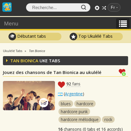
Fr
Menu
Débutant tabs
Top Ukulélé Tabs
Ukulélé Tabs
Tan Bionica
TAN BIONICA
UKE TABS
Jouez des chansons de Tan Bionica au ukulélé
92
fans
(
Argentine
)
blues
hardcore
hardcore punk
hardcore mélodique
rock
16
chansons (0 tabs et 16 accords)