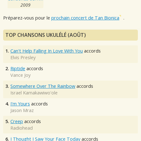
2009
Préparez-vous pour le
prochain concert de Tan Bionica
.
TOP CHANSONS UKULÉLÉ (AOÛT)
1.
Can't Help Falling In Love With You
accords
Elvis Presley
2.
Riptide
accords
Vance Joy
3.
Somewhere Over The Rainbow
accords
Israel Kamakawiwo'ole
4.
I'm Yours
accords
Jason Mraz
5.
Creep
accords
Radiohead
6.
I Thought I Saw Your Face Today
accords