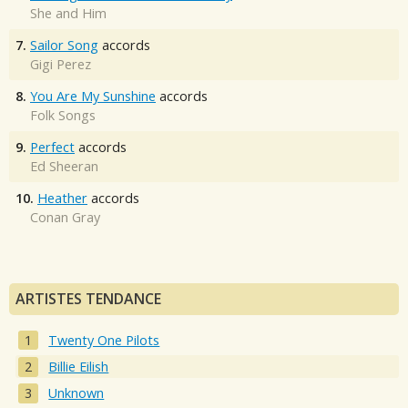
She and Him
7.
Sailor Song
accords
Gigi Perez
8.
You Are My Sunshine
accords
Folk Songs
9.
Perfect
accords
Ed Sheeran
10.
Heather
accords
Conan Gray
ARTISTES TENDANCE
Twenty One Pilots
Billie Eilish
Unknown