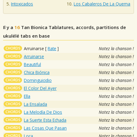
Intoxicados
Los Cabaleros De La Quema
Il y a
16
Tan Bionica
Tablatures, accords, partitions de
ukulélé tabs en base
CHORDS
Arruinarse
[
Rate
]
Notez la chanson !
CHORDS
Arruinarse
Notez la chanson !
CHORDS
Beautiful
Notez la chanson !
CHORDS
Chica Biónica
Notez la chanson !
CHORDS
Dominguicidio
Notez la chanson !
CHORDS
El Color Del Ayer
Notez la chanson !
CHORDS
Ella
Notez la chanson !
CHORDS
La Ensalada
Notez la chanson !
CHORDS
La Melodía De Dios
Notez la chanson !
CHORDS
La Suerte Esta Echada
Notez la chanson !
CHORDS
Las Cosas Que Pasan
Notez la chanson !
CHORDS
Loca
Notez la chanson !