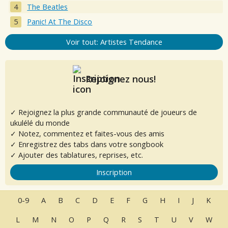
The Beatles
Panic! At The Disco
Voir tout: Artistes Tendance
Rejoignez nous!
✓ Rejoignez la plus grande communauté de joueurs de
ukulélé du monde
✓ Notez, commentez et faites-vous des amis
✓ Enregistrez des tabs dans votre songbook
✓ Ajouter des tablatures, reprises, etc.
Inscription
0-9
A
B
C
D
E
F
G
H
I
J
K
L
M
N
O
P
Q
R
S
T
U
V
W