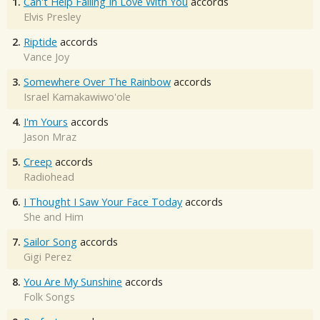
1.
Can't Help Falling In Love With You
accords
Elvis Presley
2.
Riptide
accords
Vance Joy
3.
Somewhere Over The Rainbow
accords
Israel Kamakawiwo'ole
4.
I'm Yours
accords
Jason Mraz
5.
Creep
accords
Radiohead
6.
I Thought I Saw Your Face Today
accords
She and Him
7.
Sailor Song
accords
Gigi Perez
8.
You Are My Sunshine
accords
Folk Songs