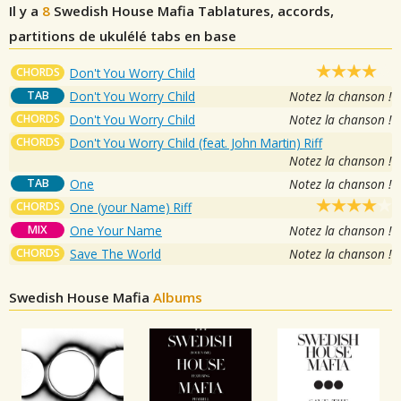
Il y a
8
Swedish House Mafia
Tablatures, accords,
partitions de ukulélé tabs en base
CHORDS
Don't You Worry Child
TAB
Don't You Worry Child
Notez la chanson !
CHORDS
Don't You Worry Child
Notez la chanson !
CHORDS
Don't You Worry Child (feat. John Martin) Riff
Notez la chanson !
TAB
One
Notez la chanson !
CHORDS
One (your Name) Riff
MIX
One Your Name
Notez la chanson !
CHORDS
Save The World
Notez la chanson !
Swedish House Mafia
Albums