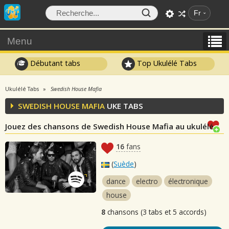
Fr
Menu
Débutant tabs
Top Ukulélé Tabs
Ukulélé Tabs
Swedish House Mafia
SWEDISH HOUSE MAFIA
UKE TABS
Jouez des chansons de Swedish House Mafia au ukulélé
16
fans
(
Suède
)
dance
electro
électronique
house
8
chansons (3 tabs et 5 accords)