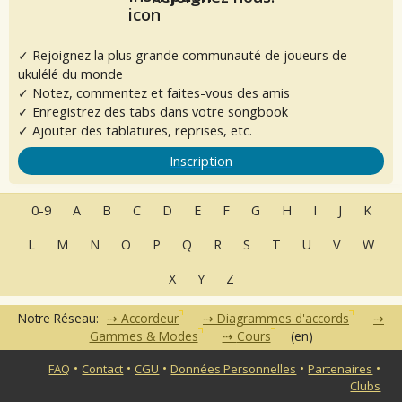
✓ Rejoignez la plus grande communauté de joueurs de
ukulélé du monde
✓ Notez, commentez et faites-vous des amis
✓ Enregistrez des tabs dans votre songbook
✓ Ajouter des tablatures, reprises, etc.
Inscription
0-9
A
B
C
D
E
F
G
H
I
J
K
L
M
N
O
P
Q
R
S
T
U
V
W
X
Y
Z
Notre Réseau:
Accordeur
Diagrammes d'accords
Gammes & Modes
Cours
(en)
•
•
•
•
•
FAQ
Contact
CGU
Données Personnelles
Partenaires
Clubs