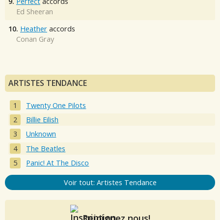
9.
Perfect
accords
Ed Sheeran
10.
Heather
accords
Conan Gray
ARTISTES TENDANCE
Twenty One Pilots
Billie Eilish
Unknown
The Beatles
Panic! At The Disco
Voir tout: Artistes Tendance
Rejoignez nous!