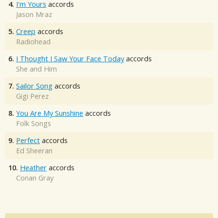
4.
I'm Yours
accords
Jason Mraz
5.
Creep
accords
Radiohead
6.
I Thought I Saw Your Face Today
accords
She and Him
7.
Sailor Song
accords
Gigi Perez
8.
You Are My Sunshine
accords
Folk Songs
9.
Perfect
accords
Ed Sheeran
10.
Heather
accords
Conan Gray