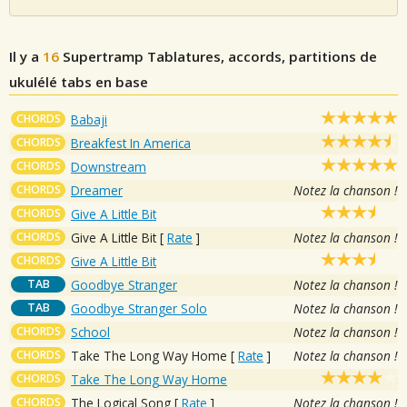
Il y a
16
Supertramp
Tablatures, accords, partitions de
ukulélé tabs en base
CHORDS
Babaji
CHORDS
Breakfest In America
CHORDS
Downstream
CHORDS
Dreamer
Notez la chanson !
CHORDS
Give A Little Bit
CHORDS
Give A Little Bit
[
Rate
]
Notez la chanson !
CHORDS
Give A Little Bit
TAB
Goodbye Stranger
Notez la chanson !
TAB
Goodbye Stranger Solo
Notez la chanson !
CHORDS
School
Notez la chanson !
CHORDS
Take The Long Way Home
[
Rate
]
Notez la chanson !
CHORDS
Take The Long Way Home
CHORDS
The Logical Song
[
Rate
]
Notez la chanson !