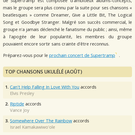
de Supertramp est composée d'ambitieux albums-concepts,
mais le groupe sera plus connu par la suite pour ses chansons «
beatlesques » comme Dreamer, Give a Little Bit, The Logical
Song et Goodbye Stranger. Malgré son succès commercial, le
groupe n'a jamais déclenché le fanatisme du public ; ainsi, même
à l'apogée de leur popularité, les membres du groupe
pouvaient encore sortir sans crainte d'être reconnus.
Préparez-vous pour le
prochain concert de Supertramp
.
TOP CHANSONS UKULÉLÉ (AOÛT)
1.
Can't Help Falling In Love With You
accords
Elvis Presley
2.
Riptide
accords
Vance Joy
3.
Somewhere Over The Rainbow
accords
Israel Kamakawiwo'ole