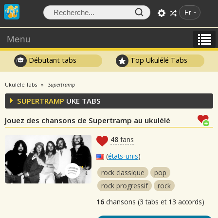
Fr
Menu
Débutant tabs
Top Ukulélé Tabs
Ukulélé Tabs
Supertramp
SUPERTRAMP
UKE TABS
Jouez des chansons de Supertramp au ukulélé
48
fans
(
états-unis
)
rock classique
pop
rock progressif
rock
16
chansons (3 tabs et 13 accords)