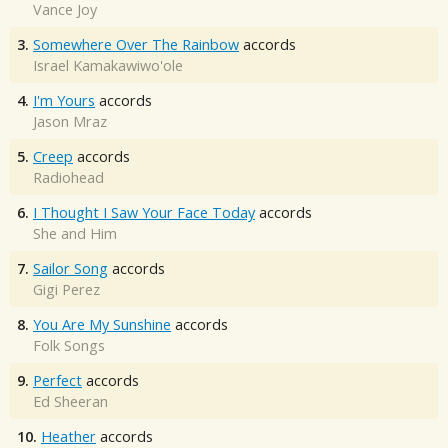
Vance Joy
3.
Somewhere Over The Rainbow
accords
Israel Kamakawiwo'ole
4.
I'm Yours
accords
Jason Mraz
5.
Creep
accords
Radiohead
6.
I Thought I Saw Your Face Today
accords
She and Him
7.
Sailor Song
accords
Gigi Perez
8.
You Are My Sunshine
accords
Folk Songs
9.
Perfect
accords
Ed Sheeran
10.
Heather
accords