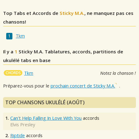
Top Tabs et Accords de
Sticky M.A.
, ne manquez pas ces
chansons!
Tkm
Il y a
1
Sticky M.A.
Tablatures, accords, partitions de
ukulélé tabs en base
CHORDS
Tkm
Notez la chanson !
Préparez-vous pour le
prochain concert de Sticky M.A.
.
TOP CHANSONS UKULÉLÉ (AOÛT)
1.
Can't Help Falling In Love With You
accords
Elvis Presley
2.
Riptide
accords