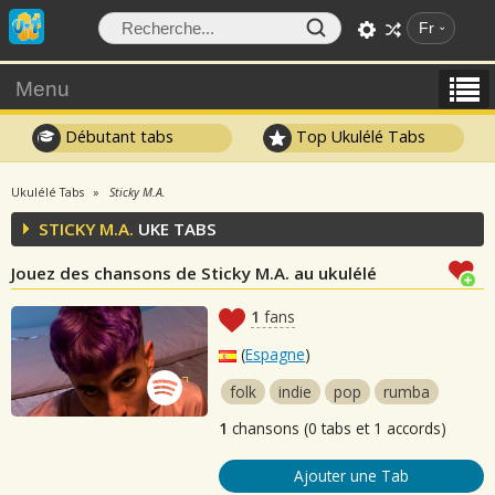
Fr
Menu
Débutant tabs
Top Ukulélé Tabs
Ukulélé Tabs
Sticky M.A.
STICKY M.A.
UKE TABS
Jouez des chansons de Sticky M.A. au ukulélé
1
fans
(
Espagne
)
folk
indie
pop
rumba
1
chansons (0 tabs et 1 accords)
Ajouter une Tab