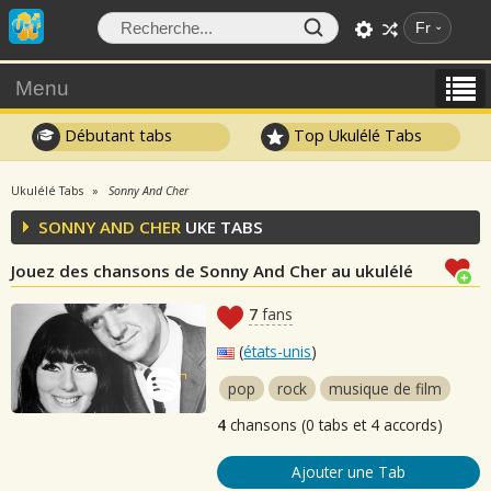
Fr
Menu
Débutant tabs
Top Ukulélé Tabs
Ukulélé Tabs
Sonny And Cher
SONNY AND CHER
UKE TABS
Jouez des chansons de Sonny And Cher au ukulélé
7
fans
(
états-unis
)
pop
rock
musique de film
4
chansons (0 tabs et 4 accords)
Ajouter une Tab