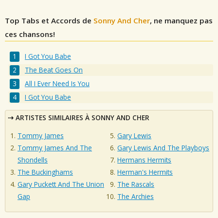
Top Tabs et Accords de
Sonny And Cher
, ne manquez pas
ces chansons!
I Got You Babe
The Beat Goes On
All I Ever Need Is You
I Got You Babe
ARTISTES SIMILAIRES À SONNY AND CHER
Tommy James
Gary Lewis
Tommy James And The
Gary Lewis And The Playboys
Shondells
Hermans Hermits
The Buckinghams
Herman's Hermits
Gary Puckett And The Union
The Rascals
Gap
The Archies