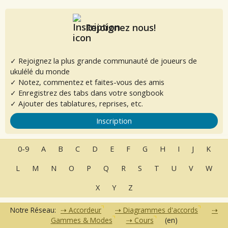
Rejoignez nous!
✓ Rejoignez la plus grande communauté de joueurs de
ukulélé du monde
✓ Notez, commentez et faites-vous des amis
✓ Enregistrez des tabs dans votre songbook
✓ Ajouter des tablatures, reprises, etc.
Inscription
0-9
A
B
C
D
E
F
G
H
I
J
K
L
M
N
O
P
Q
R
S
T
U
V
W
X
Y
Z
Notre Réseau:
Accordeur
Diagrammes d'accords
Gammes & Modes
Cours
(en)