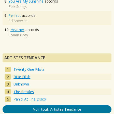
8.
You Are My Sunshine
accords
Folk Songs
9.
Perfect
accords
Ed Sheeran
10.
Heather
accords
Conan Gray
ARTISTES TENDANCE
Twenty One Pilots
Billie Eilish
Unknown
The Beatles
Panic! At The Disco
Voir tout: Artistes Tendance