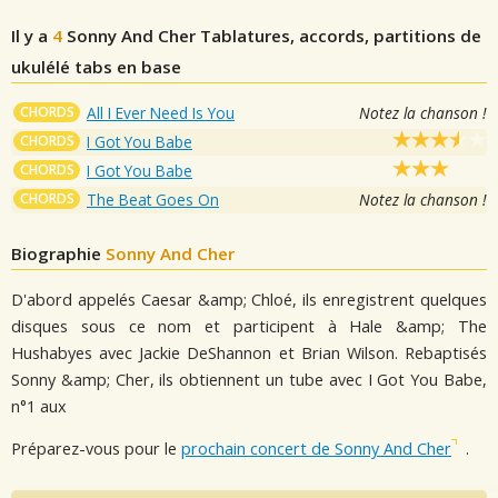
Il y a
4
Sonny And Cher
Tablatures, accords, partitions de
ukulélé tabs en base
CHORDS
All I Ever Need Is You
Notez la chanson !
CHORDS
I Got You Babe
CHORDS
I Got You Babe
CHORDS
The Beat Goes On
Notez la chanson !
Biographie
Sonny And Cher
D'abord appelés Caesar &amp; Chloé, ils enregistrent quelques
disques sous ce nom et participent à Hale &amp; The
Hushabyes avec Jackie DeShannon et Brian Wilson. Rebaptisés
Sonny &amp; Cher, ils obtiennent un tube avec I Got You Babe,
n°1 aux
Préparez-vous pour le
prochain concert de Sonny And Cher
.