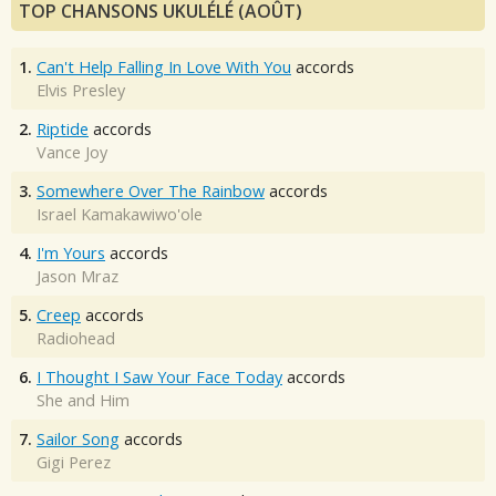
TOP CHANSONS UKULÉLÉ (AOÛT)
1.
Can't Help Falling In Love With You
accords
Elvis Presley
2.
Riptide
accords
Vance Joy
3.
Somewhere Over The Rainbow
accords
Israel Kamakawiwo'ole
4.
I'm Yours
accords
Jason Mraz
5.
Creep
accords
Radiohead
6.
I Thought I Saw Your Face Today
accords
She and Him
7.
Sailor Song
accords
Gigi Perez