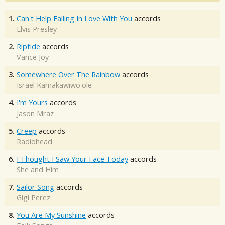
1.
Can't Help Falling In Love With You
accords
Elvis Presley
2.
Riptide
accords
Vance Joy
3.
Somewhere Over The Rainbow
accords
Israel Kamakawiwo'ole
4.
I'm Yours
accords
Jason Mraz
5.
Creep
accords
Radiohead
6.
I Thought I Saw Your Face Today
accords
She and Him
7.
Sailor Song
accords
Gigi Perez
8.
You Are My Sunshine
accords