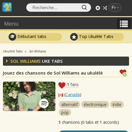
Fr
Menu
Débutant tabs
Top Ukulélé Tabs
Ukulélé Tabs
Sol Williams
SOL WILLIAMS
UKE TABS
Jouez des chansons de Sol Williams au ukulélé
1
fans
(
Canada
)
alternatif
électronique
indie
pop
1
chansons (0 tabs et 1 accords)