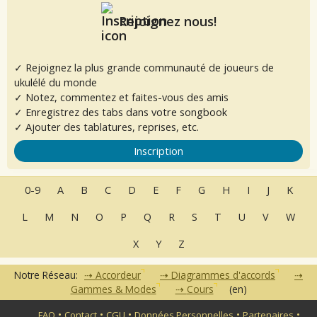
Rejoignez nous!
✓ Rejoignez la plus grande communauté de joueurs de
ukulélé du monde
✓ Notez, commentez et faites-vous des amis
✓ Enregistrez des tabs dans votre songbook
✓ Ajouter des tablatures, reprises, etc.
Inscription
0-9
A
B
C
D
E
F
G
H
I
J
K
L
M
N
O
P
Q
R
S
T
U
V
W
X
Y
Z
Notre Réseau:
Accordeur
Diagrammes d'accords
Gammes & Modes
Cours
(en)
•
•
•
•
•
FAQ
Contact
CGU
Données Personnelles
Partenaires