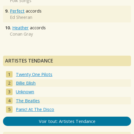
Folk Songs
9.
Perfect
accords
Ed Sheeran
10.
Heather
accords
Conan Gray
ARTISTES TENDANCE
Twenty One Pilots
Billie Eilish
Unknown
The Beatles
Panic! At The Disco
Voir tout: Artistes Tendance