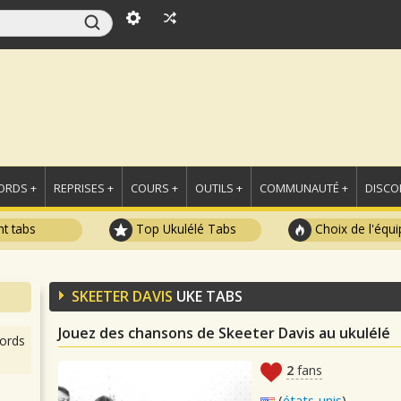
ORDS +
REPRISES +
COURS +
OUTILS +
COMMUNAUTÉ +
DISCO
t tabs
Top Ukulélé Tabs
Choix de l'équi
SKEETER DAVIS
UKE TABS
Jouez des chansons de Skeeter Davis au ukulélé
ords
2
fans
(
états-unis
)