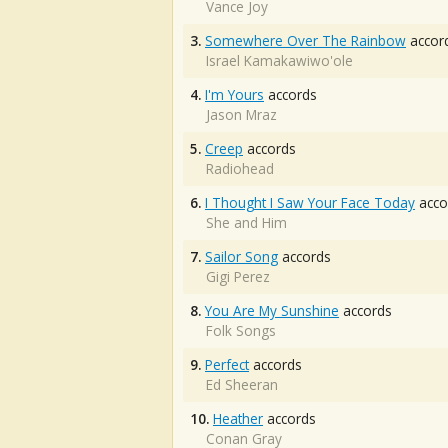
Vance Joy
3.
Somewhere Over The Rainbow
accor
Israel Kamakawiwo'ole
4.
I'm Yours
accords
Jason Mraz
5.
Creep
accords
Radiohead
6.
I Thought I Saw Your Face Today
acco
She and Him
7.
Sailor Song
accords
Gigi Perez
8.
You Are My Sunshine
accords
Folk Songs
9.
Perfect
accords
Ed Sheeran
10.
Heather
accords
Conan Gray