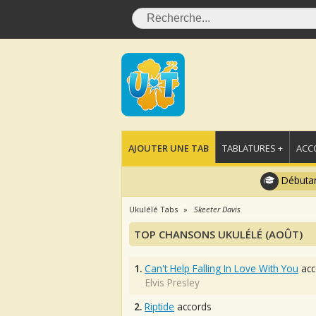
AJOUTER UNE TAB
TABLATURES +
ACC
Débutan
Ukulélé Tabs
Skeeter Davis
TOP CHANSONS UKULÉLÉ (AOÛT)
1.
Can't Help Falling In Love With You
acc
Elvis Presley
2.
Riptide
accords