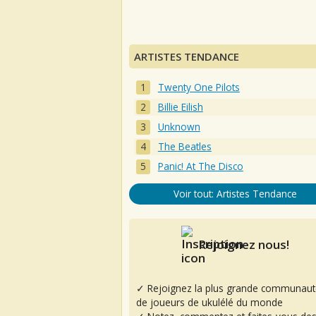
ARTISTES TENDANCE
Twenty One Pilots
Billie Eilish
Unknown
The Beatles
Panic! At The Disco
Voir tout: Artistes Tendance
Rejoignez nous!
✓ Rejoignez la plus grande communaut
de joueurs de ukulélé du monde