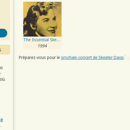
s
The Essential Skeeter Davis
1994
S
Préparez-vous pour le
prochain concert de Skeeter Davis
.
us
e
où.
lé
r