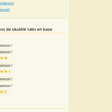
Anderson
Arnold
ons de ukulélé tabs en base
hanson !
hanson !
hanson !
hanson !
hanson !