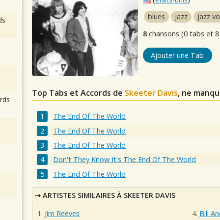
blues
jazz
jazz vo
ds
8
chansons (0 tabs et 8
Ajouter une Tab
Top Tabs et Accords de
Skeeter Davis
, ne manqu
rds
The End Of The World
The End Of The World
The End Of The World
Don't They Know It's The End Of The World
The End Of The World
ARTISTES SIMILAIRES À SKEETER DAVIS
Jim Reeves
Bill A