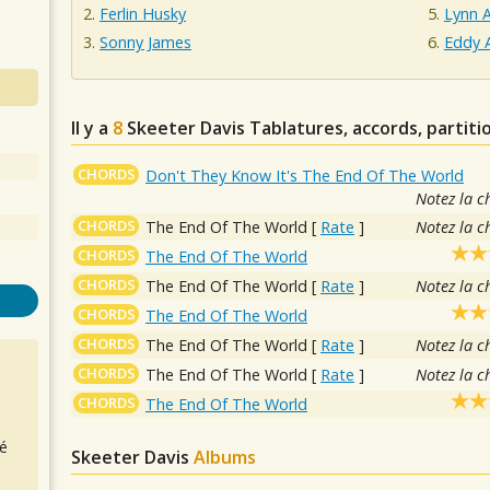
Ferlin Husky
Lynn 
Sonny James
Eddy 
Il y a
8
Skeeter Davis
Tablatures, accords, partiti
CHORDS
Don't They Know It's The End Of The World
Notez la c
CHORDS
The End Of The World
[
Rate
]
Notez la c
CHORDS
The End Of The World
CHORDS
The End Of The World
[
Rate
]
Notez la c
CHORDS
The End Of The World
CHORDS
The End Of The World
[
Rate
]
Notez la c
CHORDS
The End Of The World
[
Rate
]
Notez la c
CHORDS
The End Of The World
é
Skeeter Davis
Albums