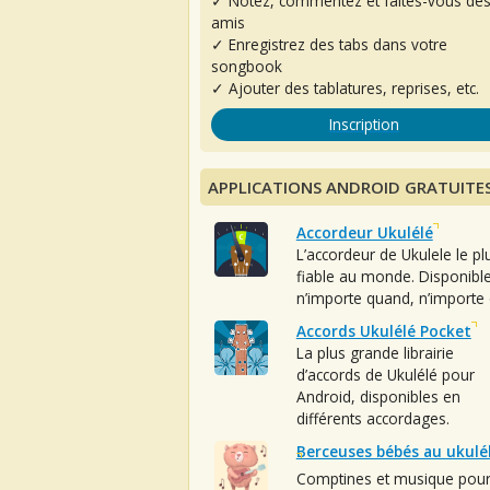
✓ Notez, commentez et faites-vous de
amis
✓ Enregistrez des tabs dans votre
songbook
✓ Ajouter des tablatures, reprises, etc.
Inscription
APPLICATIONS ANDROID GRATUITE
Accordeur Ukulélé
L’accordeur de Ukulele le pl
fiable au monde. Disponibl
n’importe quand, n’importe 
Accords Ukulélé Pocket
La plus grande librairie
d’accords de Ukulélé pour
Android, disponibles en
différents accordages.
Berceuses bébés au ukulé
Comptines et musique pou