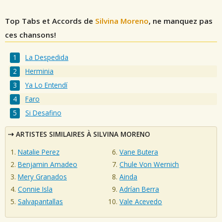
Top Tabs et Accords de
Silvina Moreno
, ne manquez pas
ces chansons!
La Despedida
Herminia
Ya Lo Entendí
Faro
Si Desafino
ARTISTES SIMILAIRES À SILVINA MORENO
Natalie Perez
Vane Butera
Benjamin Amadeo
Chule Von Wernich
Mery Granados
Ainda
Connie Isla
Adrían Berra
Salvapantallas
Vale Acevedo