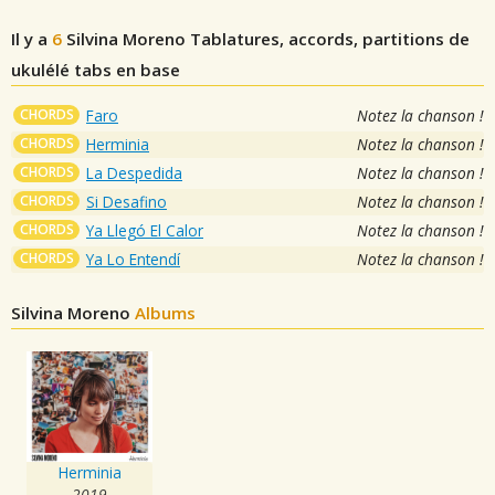
Il y a
6
Silvina Moreno
Tablatures, accords, partitions de
ukulélé tabs en base
CHORDS
Faro
Notez la chanson !
CHORDS
Herminia
Notez la chanson !
CHORDS
La Despedida
Notez la chanson !
CHORDS
Si Desafino
Notez la chanson !
CHORDS
Ya Llegó El Calor
Notez la chanson !
CHORDS
Ya Lo Entendí
Notez la chanson !
Silvina Moreno
Albums
Herminia
2019