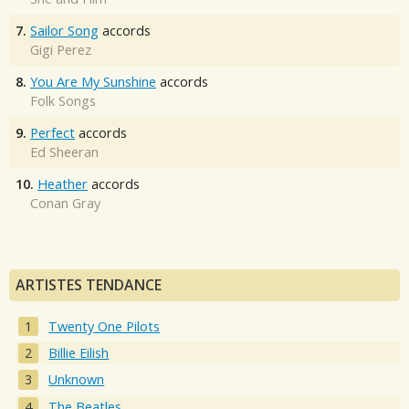
7.
Sailor Song
accords
Gigi Perez
8.
You Are My Sunshine
accords
Folk Songs
9.
Perfect
accords
Ed Sheeran
10.
Heather
accords
Conan Gray
ARTISTES TENDANCE
Twenty One Pilots
Billie Eilish
Unknown
The Beatles