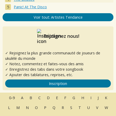
Panic! At The Disco
Voir tout: Artistes Tendance
Rejoignez nous!
✓ Rejoignez la plus grande communauté de joueurs de
ukulélé du monde
✓ Notez, commentez et faites-vous des amis
✓ Enregistrez des tabs dans votre songbook
✓ Ajouter des tablatures, reprises, etc.
Inscription
0-9
A
B
C
D
E
F
G
H
I
J
K
L
M
N
O
P
Q
R
S
T
U
V
W