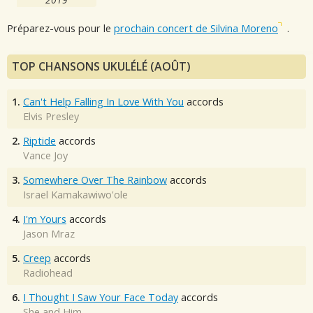
Préparez-vous pour le
prochain concert de Silvina Moreno
.
TOP CHANSONS UKULÉLÉ (AOÛT)
1.
Can't Help Falling In Love With You
accords
Elvis Presley
2.
Riptide
accords
Vance Joy
3.
Somewhere Over The Rainbow
accords
Israel Kamakawiwo'ole
4.
I'm Yours
accords
Jason Mraz
5.
Creep
accords
Radiohead
6.
I Thought I Saw Your Face Today
accords
She and Him