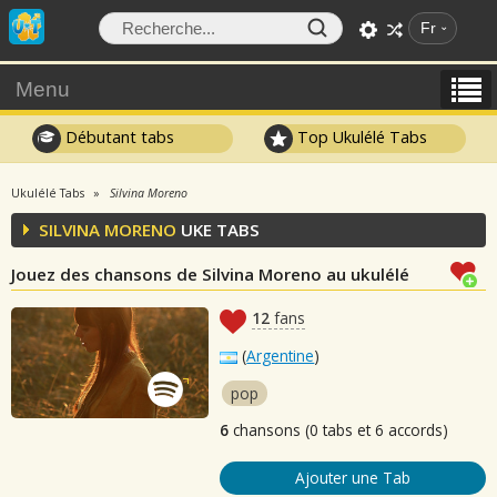
Fr
Menu
Débutant tabs
Top Ukulélé Tabs
Ukulélé Tabs
Silvina Moreno
SILVINA MORENO
UKE TABS
Jouez des chansons de Silvina Moreno au ukulélé
12
fans
(
Argentine
)
pop
6
chansons (0 tabs et 6 accords)
Ajouter une Tab