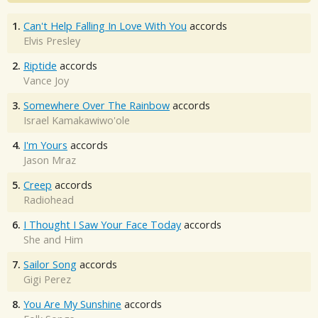
1.
Can't Help Falling In Love With You
accords
Elvis Presley
2.
Riptide
accords
Vance Joy
3.
Somewhere Over The Rainbow
accords
Israel Kamakawiwo'ole
4.
I'm Yours
accords
Jason Mraz
5.
Creep
accords
Radiohead
6.
I Thought I Saw Your Face Today
accords
She and Him
7.
Sailor Song
accords
Gigi Perez
8.
You Are My Sunshine
accords