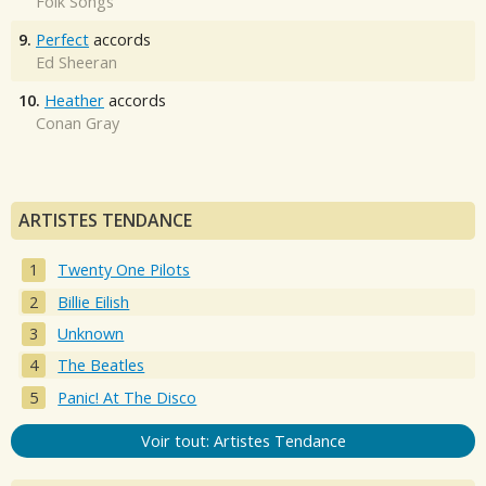
Folk Songs
9.
Perfect
accords
Ed Sheeran
10.
Heather
accords
Conan Gray
ARTISTES TENDANCE
Twenty One Pilots
Billie Eilish
Unknown
The Beatles
Panic! At The Disco
Voir tout: Artistes Tendance