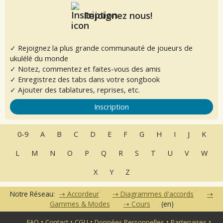
Rejoignez nous!
✓ Rejoignez la plus grande communauté de joueurs de
ukulélé du monde
✓ Notez, commentez et faites-vous des amis
✓ Enregistrez des tabs dans votre songbook
✓ Ajouter des tablatures, reprises, etc.
Inscription
0-9
A
B
C
D
E
F
G
H
I
J
K
L
M
N
O
P
Q
R
S
T
U
V
W
X
Y
Z
Notre Réseau:
Accordeur
Diagrammes d'accords
Gammes & Modes
Cours
(en)
•
•
•
•
•
FAQ
Contact
CGU
Données Personnelles
Partenaires