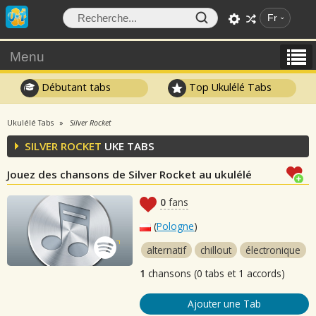
Fr
Menu
Débutant tabs
Top Ukulélé Tabs
Ukulélé Tabs
Silver Rocket
SILVER ROCKET
UKE TABS
Jouez des chansons de Silver Rocket au ukulélé
0
fans
(
Pologne
)
alternatif
chillout
électronique
1
chansons (0 tabs et 1 accords)
Ajouter une Tab