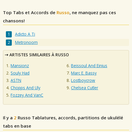
Top Tabs et Accords de
Russo
, ne manquez pas ces
chansons!
Adicto A Ti
Metronoom
ARTISTES SIMILAIRES À RUSSO
Mansionz
Beissoul And Einius
Souly Had
Marc E. Bassy
ASTN
Lostboycrow
Chopps And Uly
Chelsea Cutler
Fozzey And VanC
Il y a
2
Russo
Tablatures, accords, partitions de ukulélé
tabs en base