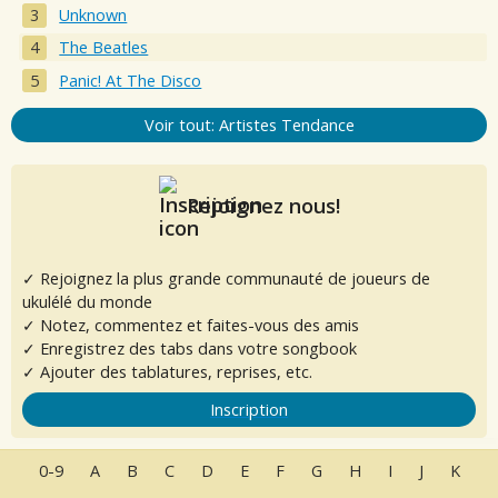
Unknown
The Beatles
Panic! At The Disco
Voir tout: Artistes Tendance
Rejoignez nous!
✓ Rejoignez la plus grande communauté de joueurs de
ukulélé du monde
✓ Notez, commentez et faites-vous des amis
✓ Enregistrez des tabs dans votre songbook
✓ Ajouter des tablatures, reprises, etc.
Inscription
0-9
A
B
C
D
E
F
G
H
I
J
K