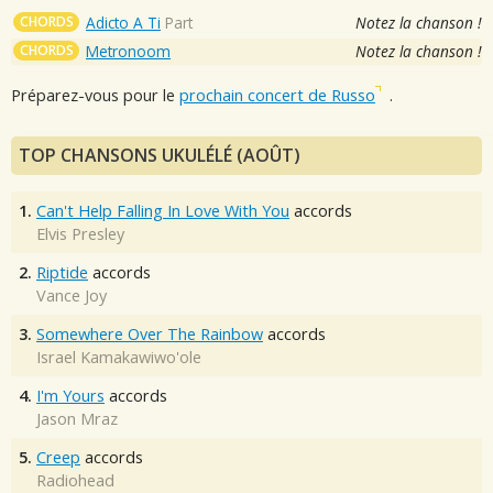
CHORDS
Adicto A Ti
Part
Notez la chanson !
CHORDS
Metronoom
Notez la chanson !
Préparez-vous pour le
prochain concert de Russo
.
TOP CHANSONS UKULÉLÉ (AOÛT)
1.
Can't Help Falling In Love With You
accords
Elvis Presley
2.
Riptide
accords
Vance Joy
3.
Somewhere Over The Rainbow
accords
Israel Kamakawiwo'ole
4.
I'm Yours
accords
Jason Mraz
5.
Creep
accords
Radiohead