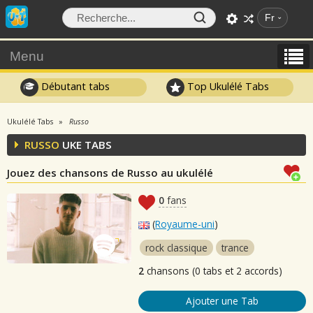
Fr
Menu
Débutant tabs
Top Ukulélé Tabs
Ukulélé Tabs
Russo
RUSSO
UKE TABS
Jouez des chansons de Russo au ukulélé
0
fans
(
Royaume-uni
)
rock classique
trance
2
chansons (0 tabs et 2 accords)
Ajouter une Tab