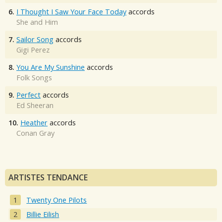
6.
I Thought I Saw Your Face Today
accords
She and Him
7.
Sailor Song
accords
Gigi Perez
8.
You Are My Sunshine
accords
Folk Songs
9.
Perfect
accords
Ed Sheeran
10.
Heather
accords
Conan Gray
ARTISTES TENDANCE
Twenty One Pilots
Billie Eilish