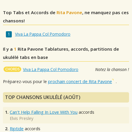
Top Tabs et Accords de
Rita Pavone
, ne manquez pas ces
chansons!
Viva La Pappa Col Pomodoro
Il y a
1
Rita Pavone
Tablatures, accords, partitions de
ukulélé tabs en base
CHORDS
Viva La Pappa Col Pomodoro
Notez la chanson !
Préparez-vous pour le
prochain concert de Rita Pavone
.
TOP CHANSONS UKULÉLÉ (AOÛT)
1.
Can't Help Falling In Love With You
accords
Elvis Presley
2.
Riptide
accords