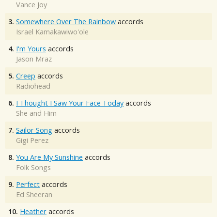
Vance Joy
3.
Somewhere Over The Rainbow
accords
Israel Kamakawiwo'ole
4.
I'm Yours
accords
Jason Mraz
5.
Creep
accords
Radiohead
6.
I Thought I Saw Your Face Today
accords
She and Him
7.
Sailor Song
accords
Gigi Perez
8.
You Are My Sunshine
accords
Folk Songs
9.
Perfect
accords
Ed Sheeran
10.
Heather
accords