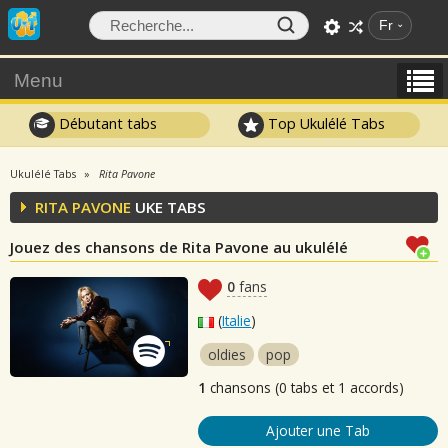
Fr
Menu
Débutant tabs
Top Ukulélé Tabs
Ukulélé Tabs
Rita Pavone
RITA PAVONE
UKE TABS
Jouez des chansons de Rita Pavone au ukulélé
0
fans
(
Italie
)
oldies
pop
1
chansons (0 tabs et 1 accords)
Ajouter une Tab