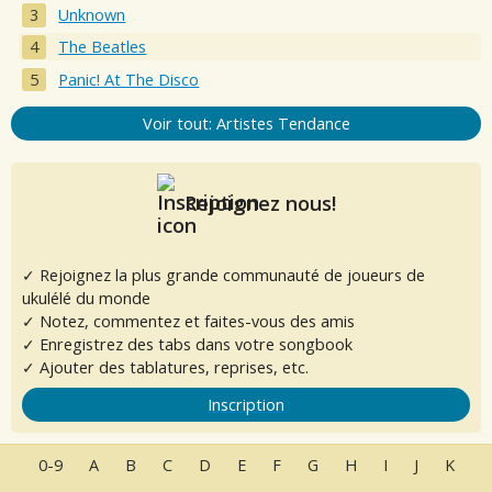
Unknown
The Beatles
Panic! At The Disco
Voir tout: Artistes Tendance
Rejoignez nous!
✓ Rejoignez la plus grande communauté de joueurs de
ukulélé du monde
✓ Notez, commentez et faites-vous des amis
✓ Enregistrez des tabs dans votre songbook
✓ Ajouter des tablatures, reprises, etc.
Inscription
0-9
A
B
C
D
E
F
G
H
I
J
K