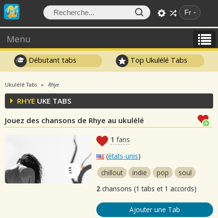
Fr
Menu
Débutant tabs
Top Ukulélé Tabs
Ukulélé Tabs
Rhye
RHYE
UKE TABS
Jouez des chansons de Rhye au ukulélé
1
fans
(
états-unis
)
chillout
indie
pop
soul
2
chansons (1 tabs et 1 accords)
Ajouter une Tab