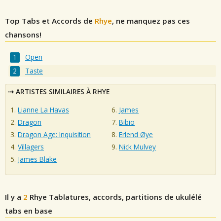
Top Tabs et Accords de
Rhye
, ne manquez pas ces
chansons!
Open
Taste
ARTISTES SIMILAIRES À RHYE
Lianne La Havas
James
Dragon
Bibio
Dragon Age: Inquisition
Erlend Øye
Villagers
Nick Mulvey
James Blake
Il y a
2
Rhye
Tablatures, accords, partitions de ukulélé
tabs en base