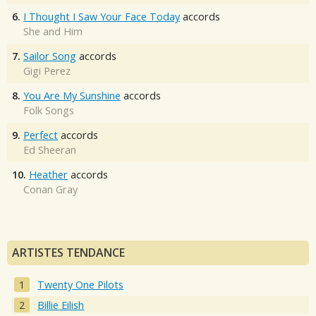
6.
I Thought I Saw Your Face Today
accords
She and Him
7.
Sailor Song
accords
Gigi Perez
8.
You Are My Sunshine
accords
Folk Songs
9.
Perfect
accords
Ed Sheeran
10.
Heather
accords
Conan Gray
ARTISTES TENDANCE
Twenty One Pilots
Billie Eilish