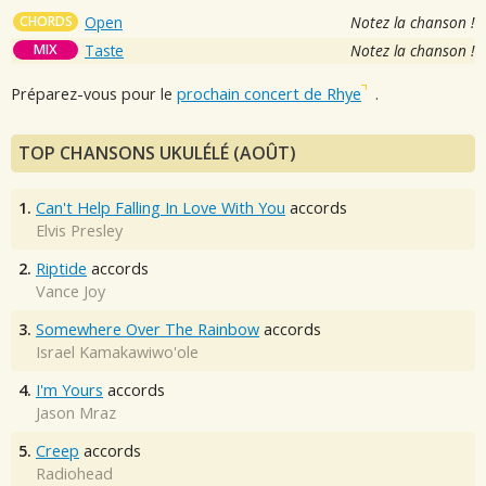
CHORDS
Open
Notez la chanson !
MIX
Taste
Notez la chanson !
Préparez-vous pour le
prochain concert de Rhye
.
TOP CHANSONS UKULÉLÉ (AOÛT)
1.
Can't Help Falling In Love With You
accords
Elvis Presley
2.
Riptide
accords
Vance Joy
3.
Somewhere Over The Rainbow
accords
Israel Kamakawiwo'ole
4.
I'm Yours
accords
Jason Mraz
5.
Creep
accords
Radiohead