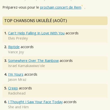
Préparez-vous pour le
prochain concert de Rem
.
TOP CHANSONS UKULÉLÉ (AOÛT)
1.
Can't Help Falling In Love With You
accords
Elvis Presley
2.
Riptide
accords
Vance Joy
3.
Somewhere Over The Rainbow
accords
Israel Kamakawiwo'ole
4.
I'm Yours
accords
Jason Mraz
5.
Creep
accords
Radiohead
6.
I Thought I Saw Your Face Today
accords
She and Him