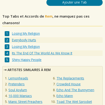
Ajouter une Tab
Top Tabs et Accords de
Rem
, ne manquez pas ces
chansons!
Losing My Religion
Everybody Hurts
Losing My Religion
Its The End Of The World As We Know It
Shiny Happy People
ARTISTES SIMILAIRES À REM
Lemonheads
The Replacements
Pretenders
Crowded House
Soul Asylum
Echo And The Bunnymen
10,000 Maniacs
Echo Mann
Manic Street Preachers
Toad The Wet Sprocket