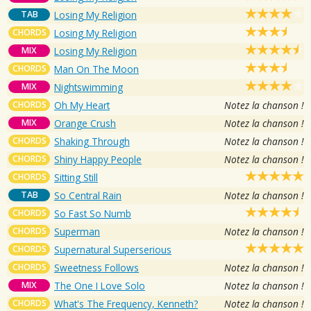
TAB
Losing My Religion
CHORDS
Losing My Religion
MIX
Losing My Religion
CHORDS
Man On The Moon
MIX
Nightswimming
CHORDS
Oh My Heart
Notez la chanson !
MIX
Orange Crush
Notez la chanson !
CHORDS
Shaking Through
Notez la chanson !
CHORDS
Shiny Happy People
Notez la chanson !
CHORDS
Sitting Still
TAB
So Central Rain
Notez la chanson !
CHORDS
So Fast So Numb
CHORDS
Superman
Notez la chanson !
CHORDS
Supernatural Superserious
CHORDS
Sweetness Follows
Notez la chanson !
MIX
The One I Love Solo
Notez la chanson !
CHORDS
What's The Frequency, Kenneth?
Notez la chanson !