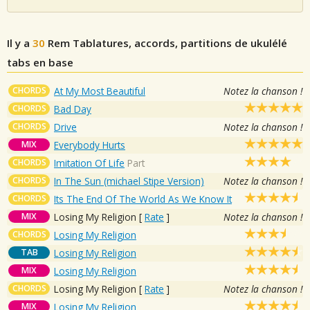
Il y a
30
Rem
Tablatures, accords, partitions de ukulélé
tabs en base
CHORDS
At My Most Beautiful
Notez la chanson !
CHORDS
Bad Day
CHORDS
Drive
Notez la chanson !
MIX
Everybody Hurts
CHORDS
Imitation Of Life
Part
CHORDS
In The Sun (michael Stipe Version)
Notez la chanson !
CHORDS
Its The End Of The World As We Know It
MIX
Losing My Religion
[
Rate
]
Notez la chanson !
CHORDS
Losing My Religion
TAB
Losing My Religion
MIX
Losing My Religion
CHORDS
Losing My Religion
[
Rate
]
Notez la chanson !
MIX
Losing My Religion