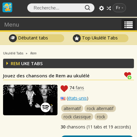
Fr
Menu
Débutant tabs
Top Ukulélé Tabs
Ukulélé Tabs
Rem
REM
UKE TABS
Jouez des chansons de Rem au ukulélé
74
fans
(
états-unis
)
alternatif
rock alternatif
rock classique
rock
30
chansons (11 tabs et 19 accords)