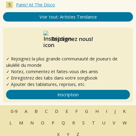
Panic! At The Disco
Voir tout: Artistes Tendance
Rejoignez nous!
✓ Rejoignez la plus grande communauté de joueurs de
ukulélé du monde
✓ Notez, commentez et faites-vous des amis
✓ Enregistrez des tabs dans votre songbook
✓ Ajouter des tablatures, reprises, etc.
Inscription
0-9
A
B
C
D
E
F
G
H
I
J
K
L
M
N
O
P
Q
R
S
T
U
V
W
X
Y
Z