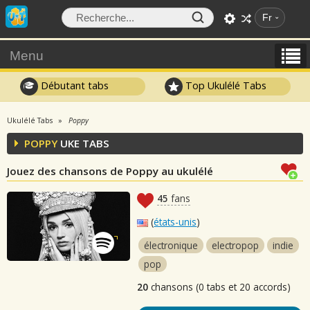
Fr
Menu
Débutant tabs
Top Ukulélé Tabs
Ukulélé Tabs
Poppy
POPPY
UKE TABS
Jouez des chansons de Poppy au ukulélé
45
fans
(
états-unis
)
électronique
electropop
indie
pop
20
chansons (0 tabs et 20 accords)