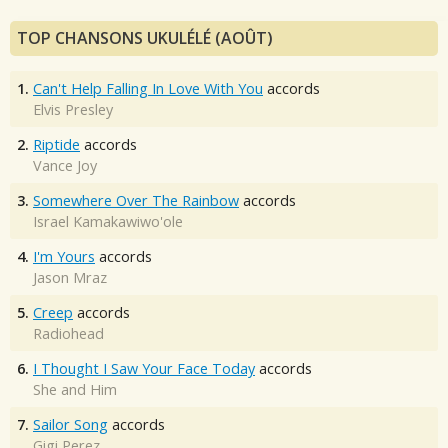
TOP CHANSONS UKULÉLÉ (AOÛT)
1.
Can't Help Falling In Love With You
accords
Elvis Presley
2.
Riptide
accords
Vance Joy
3.
Somewhere Over The Rainbow
accords
Israel Kamakawiwo'ole
4.
I'm Yours
accords
Jason Mraz
5.
Creep
accords
Radiohead
6.
I Thought I Saw Your Face Today
accords
She and Him
7.
Sailor Song
accords
Gigi Perez