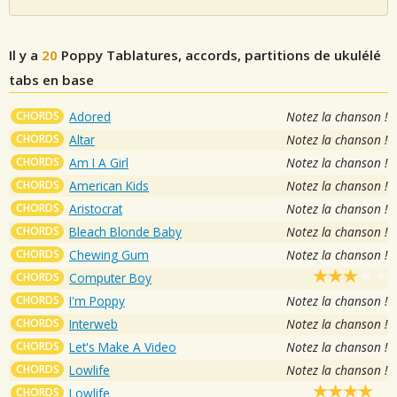
Il y a
20
Poppy
Tablatures, accords, partitions de ukulélé
tabs en base
CHORDS
Adored
Notez la chanson !
CHORDS
Altar
Notez la chanson !
CHORDS
Am I A Girl
Notez la chanson !
CHORDS
American Kids
Notez la chanson !
CHORDS
Aristocrat
Notez la chanson !
CHORDS
Bleach Blonde Baby
Notez la chanson !
CHORDS
Chewing Gum
Notez la chanson !
CHORDS
Computer Boy
CHORDS
I'm Poppy
Notez la chanson !
CHORDS
Interweb
Notez la chanson !
CHORDS
Let's Make A Video
Notez la chanson !
CHORDS
Lowlife
Notez la chanson !
CHORDS
Lowlife