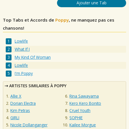
Ajouter une Tab
Top Tabs et Accords de
Poppy
, ne manquez pas ces
chansons!
Lowlife
What If I
My Kind Of Woman
Lowlife
I'm Poppy
ARTISTES SIMILAIRES À POPPY
Allie X
Rina Sawayama
Dorian Electra
Kero Kero Bonito
Kim Petras
Cruel Youth
GIRLI
SOPHIE
Nicole Dollanganger
Kailee Morgue