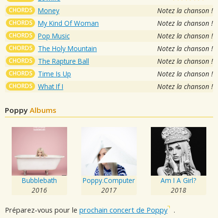
CHORDS
Money
Notez la chanson !
CHORDS
My Kind Of Woman
Notez la chanson !
CHORDS
Pop Music
Notez la chanson !
CHORDS
The Holy Mountain
Notez la chanson !
CHORDS
The Rapture Ball
Notez la chanson !
CHORDS
Time Is Up
Notez la chanson !
CHORDS
What If I
Notez la chanson !
Poppy
Albums
Bubblebath
Poppy.Computer
Am I A Girl?
2016
2017
2018
Préparez-vous pour le
prochain concert de Poppy
.