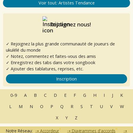
Voir tout: Artistes Tendance
Rejoignez nous!
✓ Rejoignez la plus grande communauté de joueurs de
ukulélé du monde
✓ Notez, commentez et faites-vous des amis
✓ Enregistrez des tabs dans votre songbook
✓ Ajouter des tablatures, reprises, etc.
Inscription
0-9
A
B
C
D
E
F
G
H
I
J
K
L
M
N
O
P
Q
R
S
T
U
V
W
X
Y
Z
Notre Réseau:
Accordeur
Diagrammes d'accords