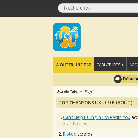
AJOUTER UNE TAB
TABLATURES +
ACC
Débutan
Ukulélé Tabs
Player
TOP CHANSONS UKULÉLÉ (AOÛT)
1.
Can't Help Falling In Love With You
acc
Elvis Presley
2.
Riptide
accords