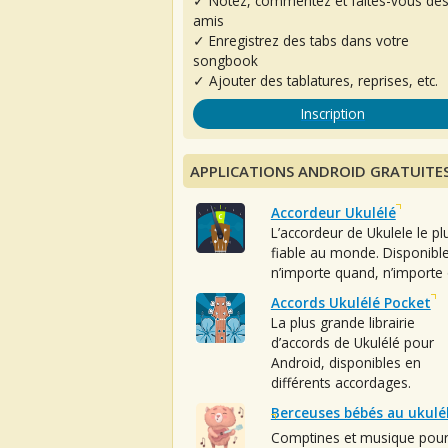
✓ Notez, commentez et faites-vous de
amis
✓ Enregistrez des tabs dans votre
songbook
✓ Ajouter des tablatures, reprises, etc.
Inscription
APPLICATIONS ANDROID GRATUITE
Accordeur Ukulélé
L’accordeur de Ukulele le pl
fiable au monde. Disponibl
n’importe quand, n’importe 
Accords Ukulélé Pocket
La plus grande librairie
d’accords de Ukulélé pour
Android, disponibles en
différents accordages.
Berceuses bébés au ukulé
Comptines et musique pou