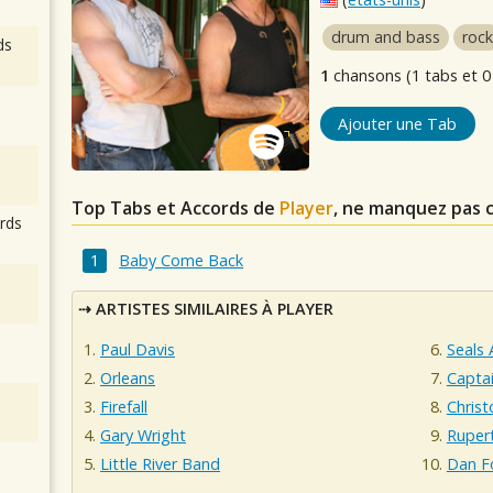
drum and bass
rock
ds
1
chansons (1 tabs et 0
Ajouter une Tab
Top Tabs et Accords de
Player
, ne manquez pas 
rds
Baby Come Back
ARTISTES SIMILAIRES À PLAYER
Paul Davis
Seals 
Orleans
Captai
Firefall
Christ
Gary Wright
Ruper
Little River Band
Dan F