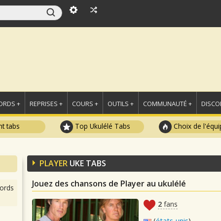
ORDS +
REPRISES +
COURS +
OUTILS +
COMMUNAUTÉ +
DISCO
t tabs
Top Ukulélé Tabs
Choix de l'équi
PLAYER
UKE TABS
Jouez des chansons de Player au ukulélé
ords
2
fans
(
états-unis
)