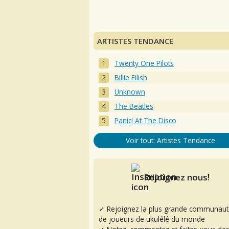
ARTISTES TENDANCE
Twenty One Pilots
Billie Eilish
Unknown
The Beatles
Panic! At The Disco
Voir tout: Artistes Tendance
Rejoignez nous!
✓ Rejoignez la plus grande communaut
de joueurs de ukulélé du monde