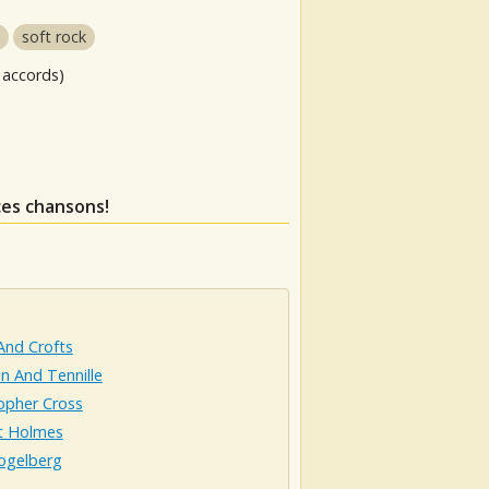
soft rock
 accords)
ces chansons!
And Crofts
n And Tennille
opher Cross
t Holmes
ogelberg