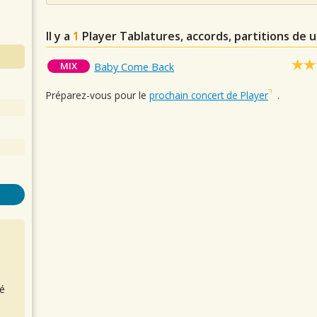
Il y a
1
Player
Tablatures, accords, partitions de 
MIX
Baby Come Back
Préparez-vous pour le
prochain concert de Player
.
é