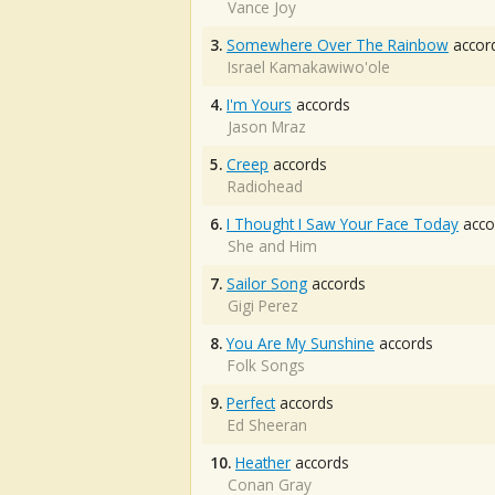
Vance Joy
3.
Somewhere Over The Rainbow
accor
Israel Kamakawiwo'ole
4.
I'm Yours
accords
Jason Mraz
5.
Creep
accords
Radiohead
6.
I Thought I Saw Your Face Today
acco
She and Him
7.
Sailor Song
accords
Gigi Perez
8.
You Are My Sunshine
accords
Folk Songs
9.
Perfect
accords
Ed Sheeran
10.
Heather
accords
Conan Gray