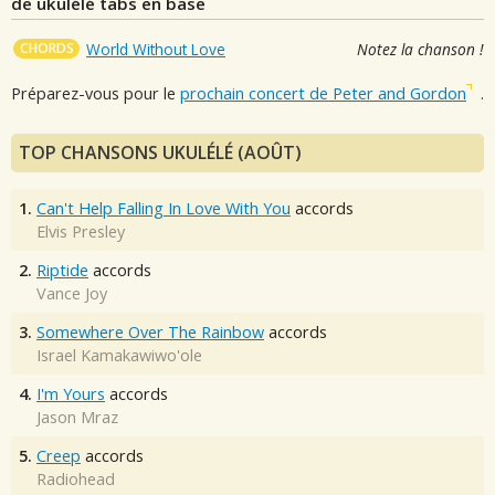
de ukulélé tabs en base
CHORDS
World Without Love
Notez la chanson !
Préparez-vous pour le
prochain concert de Peter and Gordon
.
TOP CHANSONS UKULÉLÉ (AOÛT)
1.
Can't Help Falling In Love With You
accords
Elvis Presley
2.
Riptide
accords
Vance Joy
3.
Somewhere Over The Rainbow
accords
Israel Kamakawiwo'ole
4.
I'm Yours
accords
Jason Mraz
5.
Creep
accords
Radiohead