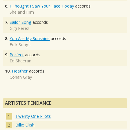
6.
I Thought I Saw Your Face Today
accords
She and Him
7.
Sailor Song
accords
Gigi Perez
8.
You Are My Sunshine
accords
Folk Songs
9.
Perfect
accords
Ed Sheeran
10.
Heather
accords
Conan Gray
ARTISTES TENDANCE
Twenty One Pilots
Billie Eilish