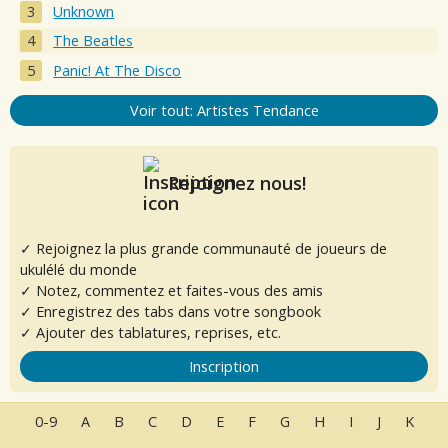
Unknown
The Beatles
Panic! At The Disco
Voir tout: Artistes Tendance
Rejoignez nous!
✓ Rejoignez la plus grande communauté de joueurs de
ukulélé du monde
✓ Notez, commentez et faites-vous des amis
✓ Enregistrez des tabs dans votre songbook
✓ Ajouter des tablatures, reprises, etc.
Inscription
0-9
A
B
C
D
E
F
G
H
I
J
K