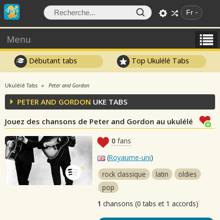
Fr
Menu
Débutant tabs
Top Ukulélé Tabs
Ukulélé Tabs
Peter and Gordon
PETER AND GORDON
UKE TABS
Jouez des chansons de Peter and Gordon au ukulélé
0
fans
(
Royaume-uni
)
rock classique
latin
oldies
pop
1
chansons (0 tabs et 1 accords)