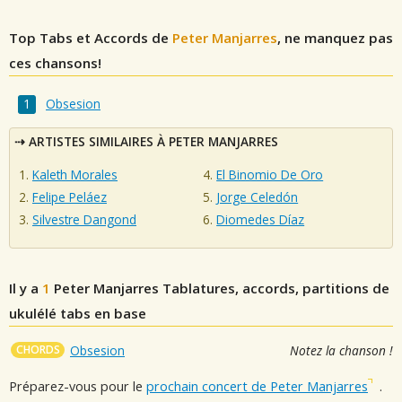
Top Tabs et Accords de
Peter Manjarres
, ne manquez pas
ces chansons!
Obsesion
ARTISTES SIMILAIRES À PETER MANJARRES
Kaleth Morales
El Binomio De Oro
Felipe Peláez
Jorge Celedón
Silvestre Dangond
Diomedes Díaz
Il y a
1
Peter Manjarres
Tablatures, accords, partitions de
ukulélé tabs en base
CHORDS
Obsesion
Notez la chanson !
Préparez-vous pour le
prochain concert de Peter Manjarres
.