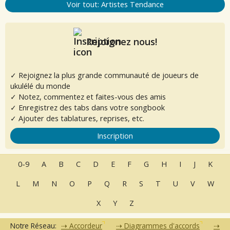
Voir tout: Artistes Tendance
Rejoignez nous!
✓ Rejoignez la plus grande communauté de joueurs de
ukulélé du monde
✓ Notez, commentez et faites-vous des amis
✓ Enregistrez des tabs dans votre songbook
✓ Ajouter des tablatures, reprises, etc.
Inscription
0-9
A
B
C
D
E
F
G
H
I
J
K
L
M
N
O
P
Q
R
S
T
U
V
W
X
Y
Z
Notre Réseau:
Accordeur
Diagrammes d'accords