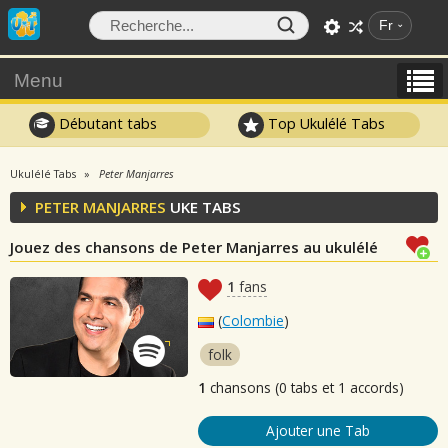
Fr
Menu
Débutant tabs
Top Ukulélé Tabs
Ukulélé Tabs
Peter Manjarres
PETER MANJARRES
UKE TABS
Jouez des chansons de Peter Manjarres au ukulélé
1
fans
(
Colombie
)
folk
1
chansons (0 tabs et 1 accords)
Ajouter une Tab