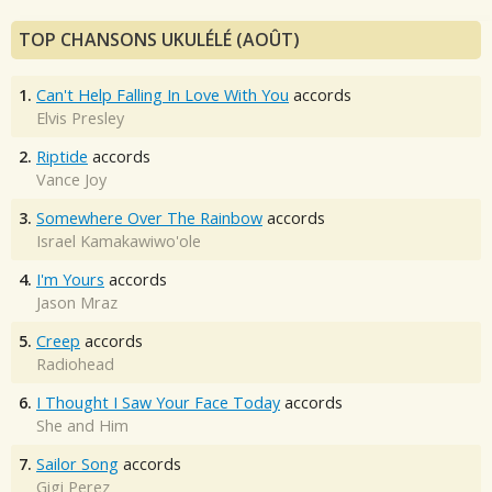
TOP CHANSONS UKULÉLÉ (AOÛT)
1.
Can't Help Falling In Love With You
accords
Elvis Presley
2.
Riptide
accords
Vance Joy
3.
Somewhere Over The Rainbow
accords
Israel Kamakawiwo'ole
4.
I'm Yours
accords
Jason Mraz
5.
Creep
accords
Radiohead
6.
I Thought I Saw Your Face Today
accords
She and Him
7.
Sailor Song
accords
Gigi Perez