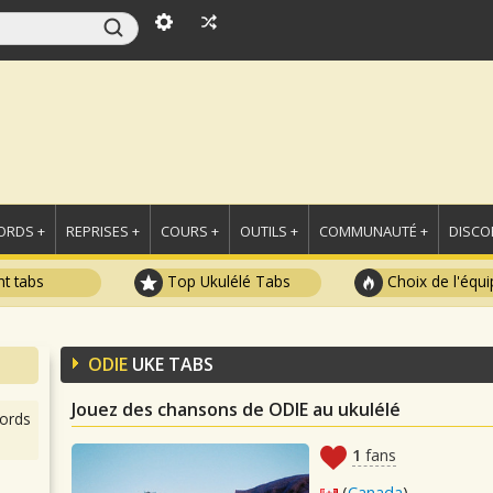
ORDS +
REPRISES +
COURS +
OUTILS +
COMMUNAUTÉ +
DISCO
t tabs
Top Ukulélé Tabs
Choix de l'équi
ODIE
UKE TABS
Jouez des chansons de ODIE au ukulélé
ords
1
fans
(
Canada
)