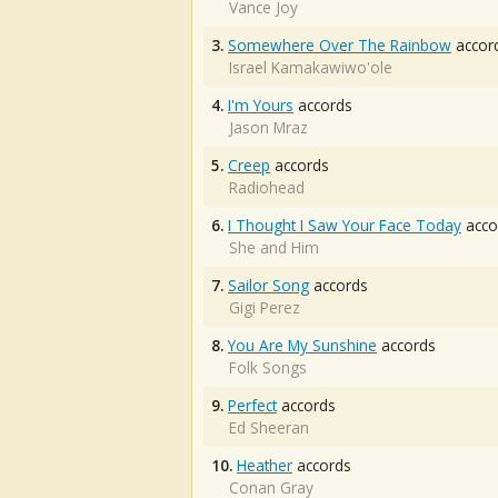
Vance Joy
3.
Somewhere Over The Rainbow
accor
Israel Kamakawiwo'ole
4.
I'm Yours
accords
Jason Mraz
5.
Creep
accords
Radiohead
6.
I Thought I Saw Your Face Today
acco
She and Him
7.
Sailor Song
accords
Gigi Perez
8.
You Are My Sunshine
accords
Folk Songs
9.
Perfect
accords
Ed Sheeran
10.
Heather
accords
Conan Gray