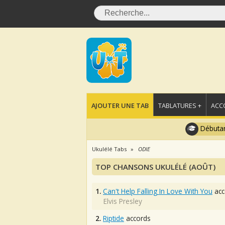
AJOUTER UNE TAB
TABLATURES +
ACC
Débutan
Ukulélé Tabs
ODIE
TOP CHANSONS UKULÉLÉ (AOÛT)
1.
Can't Help Falling In Love With You
acc
Elvis Presley
2.
Riptide
accords