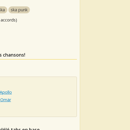
ska
ska punk
 accords)
s chansons!
Apollo
r Omär
ulélé tabs en base