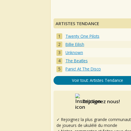
ARTISTES TENDANCE
Twenty One Pilots
Billie Eilish
Unknown
The Beatles
Panic! At The Disco
Voir tout: Artistes Tendance
Rejoignez nous!
✓ Rejoignez la plus grande communaut
de joueurs de ukulélé du monde