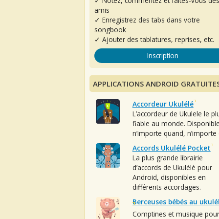
✓ Notez, commentez et faites-vous de
amis
✓ Enregistrez des tabs dans votre
songbook
✓ Ajouter des tablatures, reprises, etc.
Inscription
APPLICATIONS ANDROID GRATUITE
Accordeur Ukulélé
L’accordeur de Ukulele le pl
fiable au monde. Disponibl
n’importe quand, n’importe 
Accords Ukulélé Pocket
La plus grande librairie
d’accords de Ukulélé pour
Android, disponibles en
différents accordages.
Berceuses bébés au ukulé
Comptines et musique pou