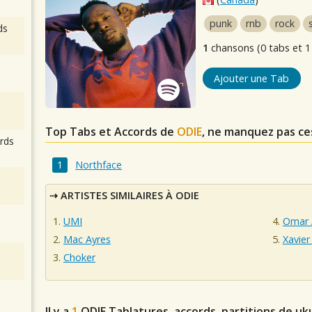
punk
rnb
rock
ds
1
chansons (0 tabs et 1
Ajouter une Tab
Top Tabs et Accords de
ODIE
, ne manquez pas ce
rds
Northface
ARTISTES SIMILAIRES À ODIE
UMI
Omar 
Mac Ayres
Xavie
Choker
Il y a
1
ODIE
Tablatures, accords, partitions de uk