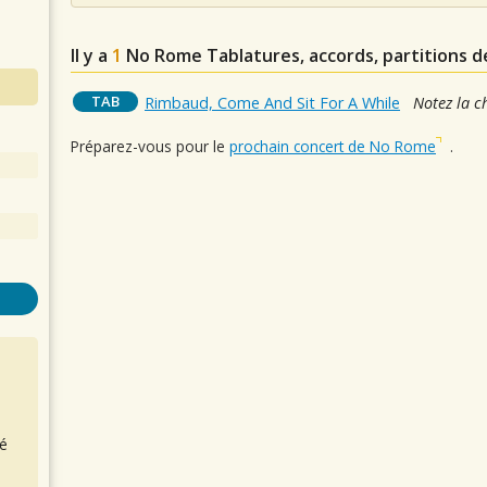
Il y a
1
No Rome
Tablatures, accords, partitions d
TAB
Rimbaud, Come And Sit For A While
Notez la c
Préparez-vous pour le
prochain concert de No Rome
.
é