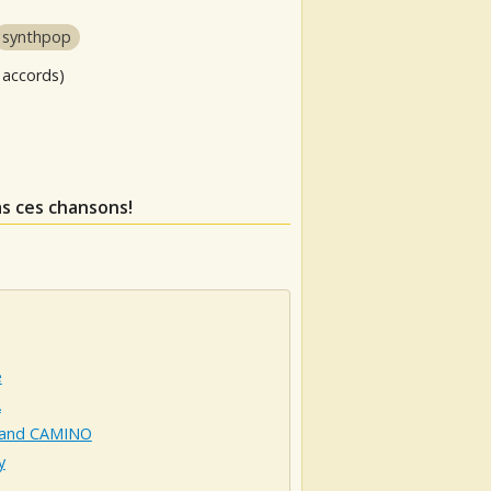
synthpop
 accords)
s ces chansons!
e
A
and CAMINO
y