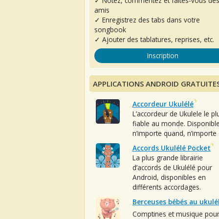
✓ Notez, commentez et faites-vous de
amis
✓ Enregistrez des tabs dans votre
songbook
✓ Ajouter des tablatures, reprises, etc.
Inscription
APPLICATIONS ANDROID GRATUITE
Accordeur Ukulélé
L’accordeur de Ukulele le pl
fiable au monde. Disponibl
n’importe quand, n’importe 
Accords Ukulélé Pocket
La plus grande librairie
d’accords de Ukulélé pour
Android, disponibles en
différents accordages.
Berceuses bébés au ukulé
Comptines et musique pou