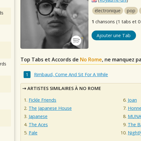
électronique
pop
ds
1
chansons (1 tabs et 0
Ajouter une Tab
Top Tabs et Accords de
No Rome
, ne manquez pa
rds
Rimbaud, Come And Sit For A While
ARTISTES SIMILAIRES À NO ROME
Fickle Friends
Joan
The Japanese House
Honn
Japanese
MUN
The Aces
The B
Pale
Nightl