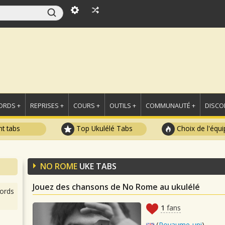
ORDS +
REPRISES +
COURS +
OUTILS +
COMMUNAUTÉ +
DISCO
t tabs
Top Ukulélé Tabs
Choix de l'équi
NO ROME
UKE TABS
Jouez des chansons de No Rome au ukulélé
ords
1
fans
(
Royaume-uni
)