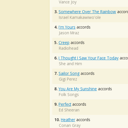
Vance Joy
3.
Somewhere Over The Rainbow
accor
Israel Kamakawiwo'ole
4.
I'm Yours
accords
Jason Mraz
5.
Creep
accords
Radiohead
6.
I Thought I Saw Your Face Today
acco
She and Him
7.
Sailor Song
accords
Gigi Perez
8.
You Are My Sunshine
accords
Folk Songs
9.
Perfect
accords
Ed Sheeran
10.
Heather
accords
Conan Gray