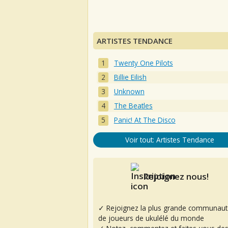
ARTISTES TENDANCE
Twenty One Pilots
Billie Eilish
Unknown
The Beatles
Panic! At The Disco
Voir tout: Artistes Tendance
Rejoignez nous!
✓ Rejoignez la plus grande communaut
de joueurs de ukulélé du monde