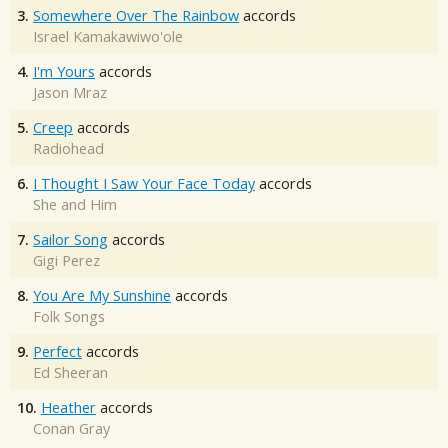
3.
Somewhere Over The Rainbow
accords
Israel Kamakawiwo'ole
4.
I'm Yours
accords
Jason Mraz
5.
Creep
accords
Radiohead
6.
I Thought I Saw Your Face Today
accords
She and Him
7.
Sailor Song
accords
Gigi Perez
8.
You Are My Sunshine
accords
Folk Songs
9.
Perfect
accords
Ed Sheeran
10.
Heather
accords
Conan Gray