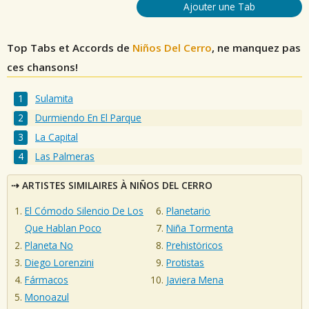
Ajouter une Tab
Top Tabs et Accords de
Niños Del Cerro
, ne manquez pas
ces chansons!
Sulamita
Durmiendo En El Parque
La Capital
Las Palmeras
ARTISTES SIMILAIRES À NIÑOS DEL CERRO
El Cómodo Silencio De Los
Planetario
Que Hablan Poco
Niña Tormenta
Planeta No
Prehistöricos
Diego Lorenzini
Protistas
Fármacos
Javiera Mena
Monoazul