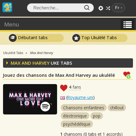
Fr
Menu
Débutant tabs
Top Ukulélé Tabs
Ukulélé Tabs
Max And Harvey
MAX AND HARVEY
UKE TABS
Jouez des chansons de Max And Harvey au ukulélé
4
fans
(
Royaume-uni
)
Chansons enfantines
chillout
électronique
pop
psychédélique
1
chansons (0 tabs et 1 accords)