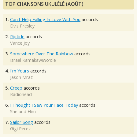
TOP CHANSONS UKULÉLÉ (AOÛT)
1.
Can't Help Falling In Love With You
accords
Elvis Presley
2.
Riptide
accords
Vance Joy
3.
Somewhere Over The Rainbow
accords
Israel Kamakawiwo'ole
4.
I'm Yours
accords
Jason Mraz
5.
Creep
accords
Radiohead
6.
I Thought I Saw Your Face Today
accords
She and Him
7.
Sailor Song
accords
Gigi Perez