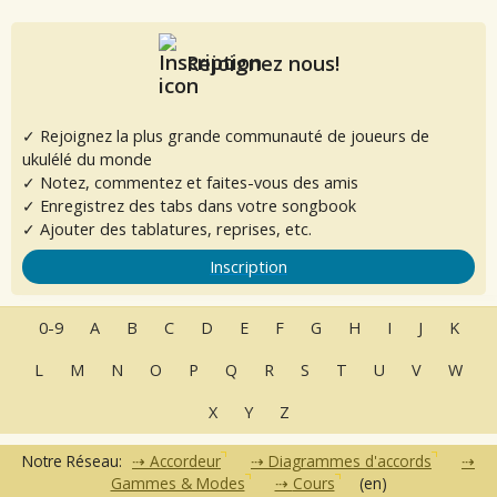
Rejoignez nous!
✓ Rejoignez la plus grande communauté de joueurs de
ukulélé du monde
✓ Notez, commentez et faites-vous des amis
✓ Enregistrez des tabs dans votre songbook
✓ Ajouter des tablatures, reprises, etc.
Inscription
0-9
A
B
C
D
E
F
G
H
I
J
K
L
M
N
O
P
Q
R
S
T
U
V
W
X
Y
Z
Notre Réseau:
Accordeur
Diagrammes d'accords
Gammes & Modes
Cours
(en)