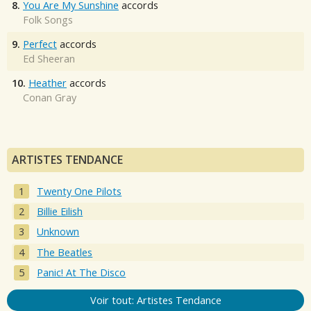
8.
You Are My Sunshine
accords
Folk Songs
9.
Perfect
accords
Ed Sheeran
10.
Heather
accords
Conan Gray
ARTISTES TENDANCE
Twenty One Pilots
Billie Eilish
Unknown
The Beatles
Panic! At The Disco
Voir tout: Artistes Tendance