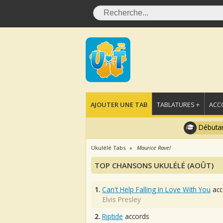
AJOUTER UNE TAB
TABLATURES +
ACC
Débutan
Ukulélé Tabs
Maurice Ravel
TOP CHANSONS UKULÉLÉ (AOÛT)
1.
Can't Help Falling In Love With You
acc
Elvis Presley
2.
Riptide
accords