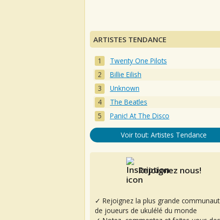
ARTISTES TENDANCE
Twenty One Pilots
Billie Eilish
Unknown
The Beatles
Panic! At The Disco
Voir tout: Artistes Tendance
Rejoignez nous!
✓ Rejoignez la plus grande communaut
de joueurs de ukulélé du monde