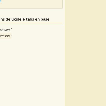
e
ons de ukulélé tabs en base
hanson !
hanson !