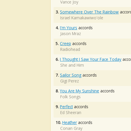
Vance Joy
3.
Somewhere Over The Rainbow
accor
Israel Kamakawiwo'ole
4.
I'm Yours
accords
Jason Mraz
5.
Creep
accords
Radiohead
6.
I Thought I Saw Your Face Today
acco
She and Him
7.
Sailor Song
accords
Gigi Perez
8.
You Are My Sunshine
accords
Folk Songs
9.
Perfect
accords
Ed Sheeran
10.
Heather
accords
Conan Gray