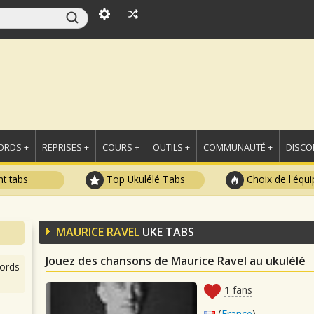
ORDS +
REPRISES +
COURS +
OUTILS +
COMMUNAUTÉ +
DISCO
t tabs
Top Ukulélé Tabs
Choix de l'équi
MAURICE RAVEL
UKE TABS
Jouez des chansons de Maurice Ravel au ukulélé
ords
1
fans
(
France
)