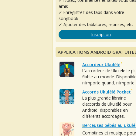
✓ Notez, commentez et faites-vous de
amis
✓ Enregistrez des tabs dans votre
songbook
✓ Ajouter des tablatures, reprises, etc.
Inscription
APPLICATIONS ANDROID GRATUITE
Accordeur Ukulélé
L’accordeur de Ukulele le pl
fiable au monde. Disponibl
n’importe quand, n’importe 
Accords Ukulélé Pocket
La plus grande librairie
d’accords de Ukulélé pour
Android, disponibles en
différents accordages.
Berceuses bébés au ukulé
Comptines et musique pou