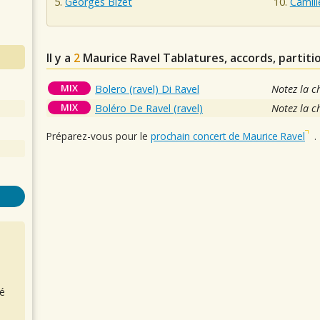
Georges Bizet
Camill
Il y a
2
Maurice Ravel
Tablatures, accords, partiti
MIX
Bolero (ravel) Di Ravel
Notez la c
MIX
Boléro De Ravel (ravel)
Notez la c
Préparez-vous pour le
prochain concert de Maurice Ravel
.
é