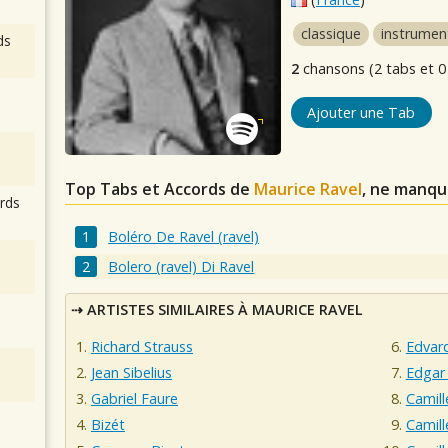
classique
instrumen
ds
2
chansons (2 tabs et 0
Ajouter une Tab
Top Tabs et Accords de
Maurice Ravel
, ne manqu
rds
Boléro De Ravel (ravel)
Bolero (ravel) Di Ravel
ARTISTES SIMILAIRES À MAURICE RAVEL
Richard Strauss
Edvar
Jean Sibelius
Edgar
Gabriel Faure
Camill
Bizét
Camill