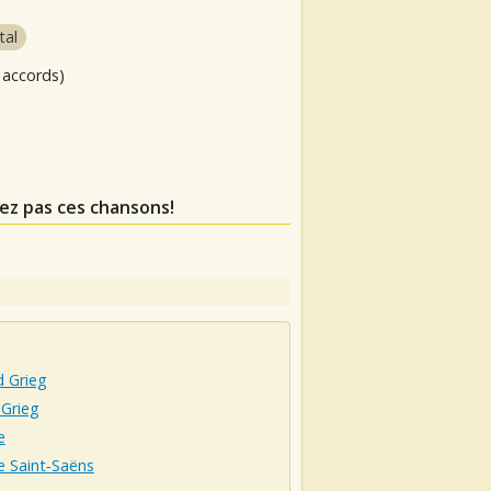
tal
 accords)
ez pas ces chansons!
d Grieg
 Grieg
e
e Saint‐Saëns