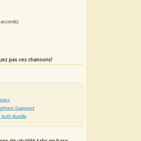
 accords)
uez pas ces chansons!
Veirs
ightest Diamond
Ruth Rundle
ions de ukulélé tabs en base