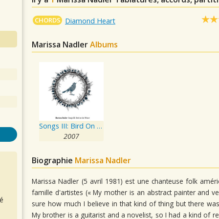
CHORDS
Diamond Heart
Marissa Nadler
Albums
Songs III: Bird On The Water
2007
Biographie
Marissa Nadler
Marissa Nadler (5 avril 1981) est une chanteuse folk amér
famille d'artistes (« My mother is an abstract painter and ver
é
sure how much I believe in that kind of thing but there was
My brother is a guitarist and a novelist, so I had a kind of