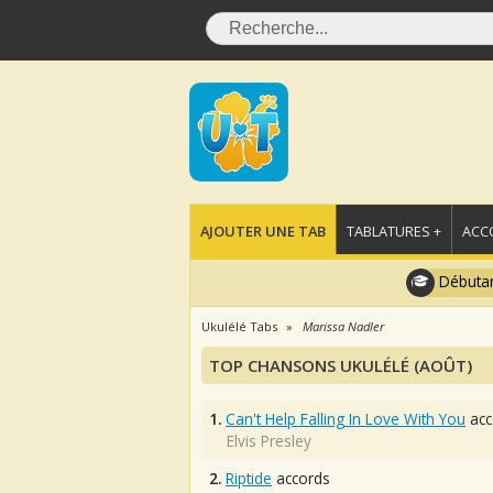
AJOUTER UNE TAB
TABLATURES +
ACC
Débutan
Ukulélé Tabs
Marissa Nadler
TOP CHANSONS UKULÉLÉ (AOÛT)
1.
Can't Help Falling In Love With You
acc
Elvis Presley
2.
Riptide
accords