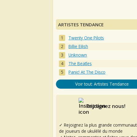
ARTISTES TENDANCE
Twenty One Pilots
Billie Eilish
Unknown
The Beatles
Panic! At The Disco
Voir tout: Artistes Tendance
Rejoignez nous!
✓ Rejoignez la plus grande communaut
de joueurs de ukulélé du monde