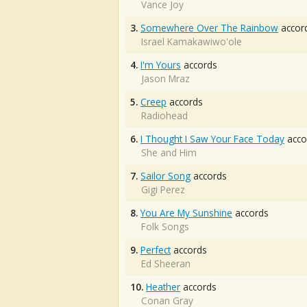
Vance Joy
3.
Somewhere Over The Rainbow
accor
Israel Kamakawiwo'ole
4.
I'm Yours
accords
Jason Mraz
5.
Creep
accords
Radiohead
6.
I Thought I Saw Your Face Today
acco
She and Him
7.
Sailor Song
accords
Gigi Perez
8.
You Are My Sunshine
accords
Folk Songs
9.
Perfect
accords
Ed Sheeran
10.
Heather
accords
Conan Gray