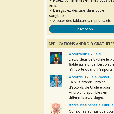
✓ Notez, commentez et faites-vous de
amis
✓ Enregistrez des tabs dans votre
songbook
✓ Ajouter des tablatures, reprises, etc.
Inscription
APPLICATIONS ANDROID GRATUITE
Accordeur Ukulélé
L’accordeur de Ukulele le pl
fiable au monde. Disponibl
n’importe quand, n’importe 
Accords Ukulélé Pocket
La plus grande librairie
d’accords de Ukulélé pour
Android, disponibles en
différents accordages.
Berceuses bébés au ukulé
Comptines et musique pou