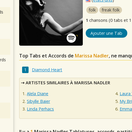
folk
freak folk
ds
1
chansons (0 tabs et 1
Ajouter une Tab
Top Tabs et Accords de
Marissa Nadler
, ne manq
rds
Diamond Heart
ARTISTES SIMILAIRES À MARISSA NADLER
Alela Diane
Laura 
Sibylle Baier
My Br
Linda Perhacs
Emma 
Il y a
1
Marissa Nadler
Tablatures, accords, partit