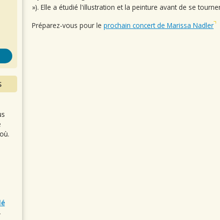
s
»). Elle a étudié l'illustration et la peinture avant de se tourn
Préparez-vous pour le
prochain concert de Marissa Nadler
S
us
e
où.
lé
r