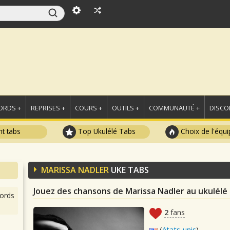
ORDS +
REPRISES +
COURS +
OUTILS +
COMMUNAUTÉ +
DISCO
t tabs
Top Ukulélé Tabs
Choix de l'équi
MARISSA NADLER
UKE TABS
Jouez des chansons de Marissa Nadler au ukulélé
ords
2
fans
(
états-unis
)