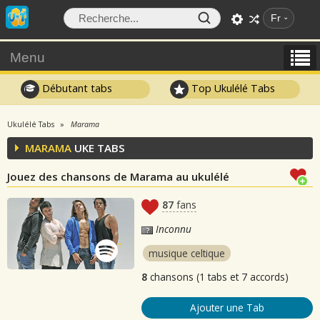
Fr
Menu
Débutant tabs
Top Ukulélé Tabs
Ukulélé Tabs
Marama
MARAMA
UKE TABS
Jouez des chansons de Marama au ukulélé
87
fans
Inconnu
musique celtique
8
chansons (1 tabs et 7 accords)
Ajouter une Tab