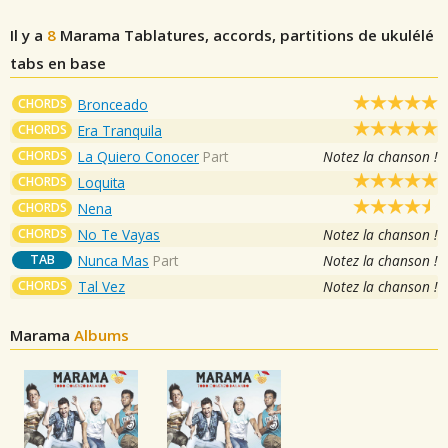
Il y a
8
Marama
Tablatures, accords, partitions de ukulélé
tabs en base
CHORDS
Bronceado
CHORDS
Era Tranquila
CHORDS
La Quiero Conocer
Part
Notez la chanson !
CHORDS
Loquita
CHORDS
Nena
CHORDS
No Te Vayas
Notez la chanson !
TAB
Nunca Mas
Part
Notez la chanson !
CHORDS
Tal Vez
Notez la chanson !
Marama
Albums