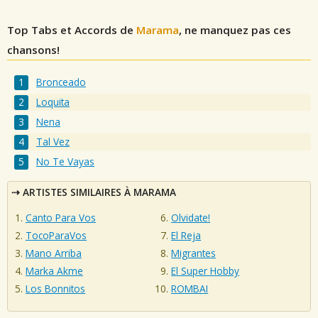
Top Tabs et Accords de
Marama
, ne manquez pas ces
chansons!
Bronceado
Loquita
Nena
Tal Vez
No Te Vayas
ARTISTES SIMILAIRES À MARAMA
Canto Para Vos
Olvidate!
TocoParaVos
El Reja
Mano Arriba
Migrantes
Marka Akme
El Super Hobby
Los Bonnitos
ROMBAI