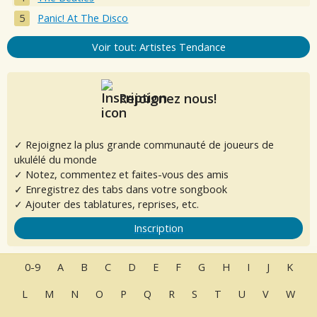
Panic! At The Disco
Voir tout: Artistes Tendance
Rejoignez nous!
✓ Rejoignez la plus grande communauté de joueurs de
ukulélé du monde
✓ Notez, commentez et faites-vous des amis
✓ Enregistrez des tabs dans votre songbook
✓ Ajouter des tablatures, reprises, etc.
Inscription
0-9
A
B
C
D
E
F
G
H
I
J
K
L
M
N
O
P
Q
R
S
T
U
V
W