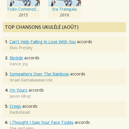
Todo Comenzó Bailando
Era Tranquila
2015
2016
TOP CHANSONS UKULÉLÉ (AOÛT)
1.
Can't Help Falling In Love With You
accords
Elvis Presley
2.
Riptide
accords
Vance Joy
3.
Somewhere Over The Rainbow
accords
Israel Kamakawiwo'ole
4.
I'm Yours
accords
Jason Mraz
5.
Creep
accords
Radiohead
6.
I Thought I Saw Your Face Today
accords
She and Him