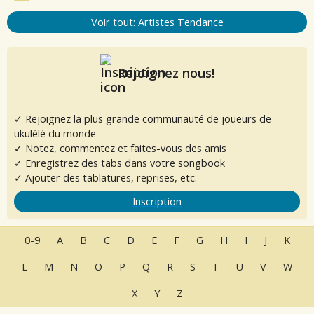
Voir tout: Artistes Tendance
Rejoignez nous!
✓ Rejoignez la plus grande communauté de joueurs de
ukulélé du monde
✓ Notez, commentez et faites-vous des amis
✓ Enregistrez des tabs dans votre songbook
✓ Ajouter des tablatures, reprises, etc.
Inscription
0-9
A
B
C
D
E
F
G
H
I
J
K
L
M
N
O
P
Q
R
S
T
U
V
W
X
Y
Z