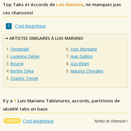
Top Tabs et Accords de
Luis Mariano
, ne manquez pas
ces chansons!
C'est Magnifique
ARTISTES SIMILAIRES À LUIS MARIANO
Fernandel
Yves Montand
Lucienne Delyle
Jean Sablon
Bourvil
Guy Béart
Berthe Sylva
Maurice Chevalier
Charles Trenet
Il y a
1
Luis Mariano
Tablatures, accords, partitions de
ukulélé tabs en base
CHORDS
C'est Magnifique
Notez la chanson !