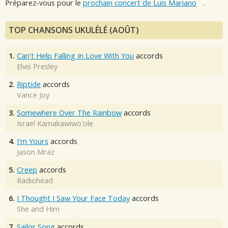
Préparez-vous pour le
prochain concert de Luis Mariano
.
TOP CHANSONS UKULÉLÉ (AOÛT)
1.
Can't Help Falling In Love With You
accords
Elvis Presley
2.
Riptide
accords
Vance Joy
3.
Somewhere Over The Rainbow
accords
Israel Kamakawiwo'ole
4.
I'm Yours
accords
Jason Mraz
5.
Creep
accords
Radiohead
6.
I Thought I Saw Your Face Today
accords
She and Him
7.
Sailor Song
accords