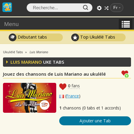
Fr
Menu
Débutant tabs
Top Ukulélé Tabs
Ukulélé Tabs
Luis Mariano
LUIS MARIANO
UKE TABS
Jouez des chansons de Luis Mariano au ukulélé
0
fans
(
France
)
1
chansons (0 tabs et 1 accords)
Ajouter une Tab