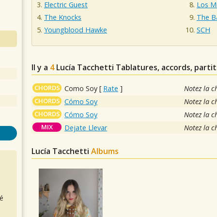
Electric Guest
Los M
The Knocks
The B
Youngblood Hawke
SCH
Il y a
4
Lucía Tacchetti
Tablatures, accords, partit
CHORDS
Como Soy
[
Rate
]
Notez la c
CHORDS
Cómo Soy
Notez la c
CHORDS
Cómo Soy
Notez la c
MIX
Dejate Llevar
Notez la c
Lucía Tacchetti
Albums
é