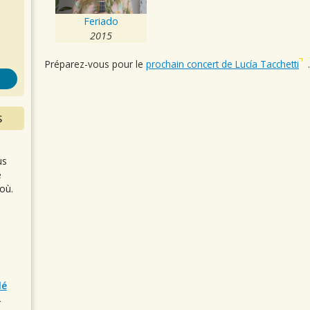
s
Feriado
2015
Préparez-vous pour le
prochain concert de Lucía Tacchetti
.
S
us
e
où.
lé
r