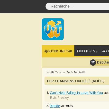
AJOUTER UNE TAB
TABLATURES +
ACC
Débutan
Ukulélé Tabs
Lucía Tacchetti
TOP CHANSONS UKULÉLÉ (AOÛT)
1.
Can't Help Falling In Love With You
acc
Elvis Presley
2.
Riptide
accords