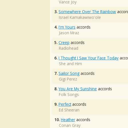
Vance Joy
3.
Somewhere Over The Rainbow
accor
Israel Kamakawiwo'ole
4.
I'm Yours
accords
Jason Mraz
5.
Creep
accords
Radiohead
6.
I Thought I Saw Your Face Today
acco
She and Him
7.
Sailor Song
accords
Gigi Perez
8.
You Are My Sunshine
accords
Folk Songs
9.
Perfect
accords
Ed Sheeran
10.
Heather
accords
Conan Gray