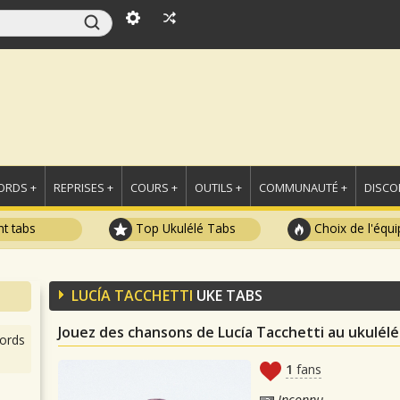
ORDS +
REPRISES +
COURS +
OUTILS +
COMMUNAUTÉ +
DISCO
t tabs
Top Ukulélé Tabs
Choix de l'équi
LUCÍA TACCHETTI
UKE TABS
Jouez des chansons de Lucía Tacchetti au ukulélé
ords
1
fans
Inconnu