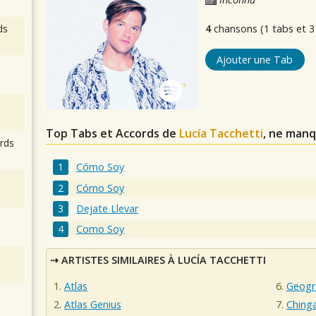
ds
4
chansons (1 tabs et 3
Ajouter une Tab
Top Tabs et Accords de
Lucía Tacchetti
, ne manq
rds
Cómo Soy
Cómo Soy
Dejate Llevar
Como Soy
ARTISTES SIMILAIRES À LUCÍA TACCHETTI
Atlas
Geogr
Atlas Genius
Ching