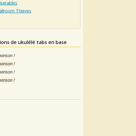
iserables
allroom Thieves
ions de ukulélé tabs en base
hanson !
hanson !
hanson !
hanson !