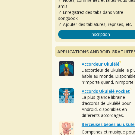
✓ Notez, commentez et faites-vous de
amis
✓ Enregistrez des tabs dans votre
songbook
✓ Ajouter des tablatures, reprises, etc.
Inscription
APPLICATIONS ANDROID GRATUITE
Accordeur Ukulélé
L’accordeur de Ukulele le pl
fiable au monde. Disponibl
n’importe quand, n’importe 
Accords Ukulélé Pocket
La plus grande librairie
d’accords de Ukulélé pour
Android, disponibles en
différents accordages.
Berceuses bébés au ukulé
Comptines et musique pou