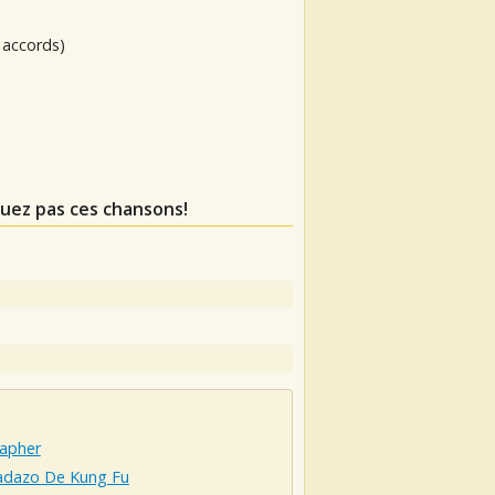
 accords)
uez pas ces chansons!
apher
adazo De Kung Fu