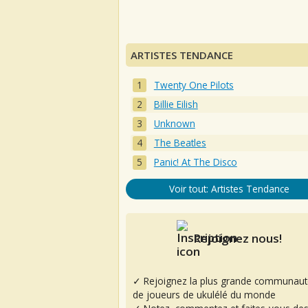
ARTISTES TENDANCE
Twenty One Pilots
Billie Eilish
Unknown
The Beatles
Panic! At The Disco
Voir tout: Artistes Tendance
Rejoignez nous!
✓ Rejoignez la plus grande communaut
de joueurs de ukulélé du monde