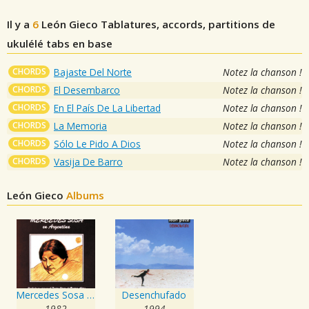
Il y a
6
León Gieco
Tablatures, accords, partitions de
ukulélé tabs en base
CHORDS
Bajaste Del Norte
Notez la chanson !
CHORDS
El Desembarco
Notez la chanson !
CHORDS
En El País De La Libertad
Notez la chanson !
CHORDS
La Memoria
Notez la chanson !
CHORDS
Sólo Le Pido A Dios
Notez la chanson !
CHORDS
Vasija De Barro
Notez la chanson !
León Gieco
Albums
Mercedes Sosa En Argentina
Desenchufado
1982
1994