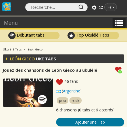
Fr
Menu
Débutant tabs
Top Ukulélé Tabs
Ukulélé Tabs
León Gieco
LEÓN GIECO
UKE TABS
Jouez des chansons de León Gieco au ukulélé
46
fans
(
Argentine
)
pop
rock
6
chansons (0 tabs et 6 accords)
Ajouter une Tab