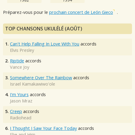
Préparez-vous pour le
prochain concert de León Gieco
.
TOP CHANSONS UKULÉLÉ (AOÛT)
1.
Can't Help Falling In Love With You
accords
Elvis Presley
2.
Riptide
accords
Vance Joy
3.
Somewhere Over The Rainbow
accords
Israel Kamakawiwo'ole
4.
I'm Yours
accords
Jason Mraz
5.
Creep
accords
Radiohead
6.
I Thought I Saw Your Face Today
accords
She and Him