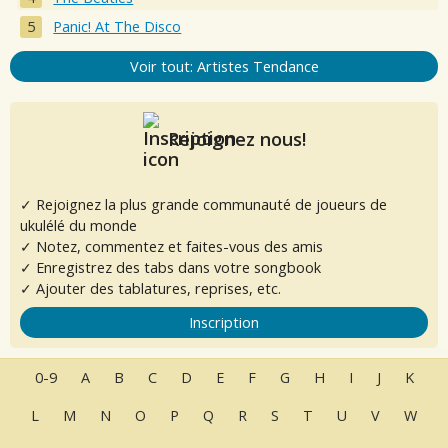
Panic! At The Disco
Voir tout: Artistes Tendance
Rejoignez nous!
✓ Rejoignez la plus grande communauté de joueurs de
ukulélé du monde
✓ Notez, commentez et faites-vous des amis
✓ Enregistrez des tabs dans votre songbook
✓ Ajouter des tablatures, reprises, etc.
Inscription
0-9
A
B
C
D
E
F
G
H
I
J
K
L
M
N
O
P
Q
R
S
T
U
V
W