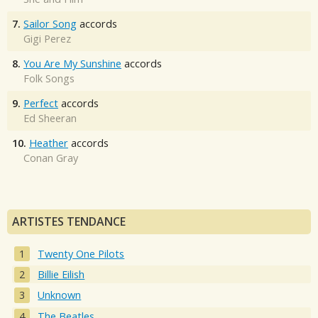
7.
Sailor Song
accords
Gigi Perez
8.
You Are My Sunshine
accords
Folk Songs
9.
Perfect
accords
Ed Sheeran
10.
Heather
accords
Conan Gray
ARTISTES TENDANCE
Twenty One Pilots
Billie Eilish
Unknown
The Beatles