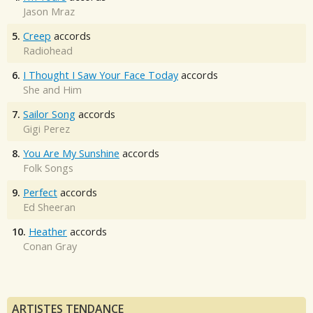
Jason Mraz
5.
Creep
accords
Radiohead
6.
I Thought I Saw Your Face Today
accords
She and Him
7.
Sailor Song
accords
Gigi Perez
8.
You Are My Sunshine
accords
Folk Songs
9.
Perfect
accords
Ed Sheeran
10.
Heather
accords
Conan Gray
ARTISTES TENDANCE