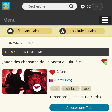
Fr
Menu
Débutant tabs
Top Ukulélé Tabs
Ukulélé Tabs
La Secta
LA SECTA
UKE TABS
Jouez des chansons de La Secta au ukulélé
2
fans
(
Porto rico
)
latin
rock latin
rock
1
chansons (0 tabs et 1 accords)
Ajouter une Tab