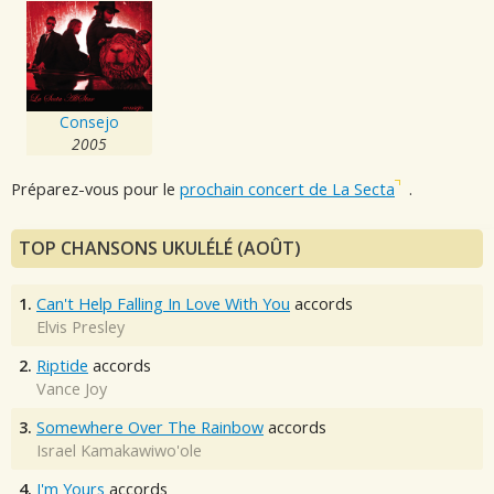
Consejo
2005
Préparez-vous pour le
prochain concert de La Secta
.
TOP CHANSONS UKULÉLÉ (AOÛT)
1.
Can't Help Falling In Love With You
accords
Elvis Presley
2.
Riptide
accords
Vance Joy
3.
Somewhere Over The Rainbow
accords
Israel Kamakawiwo'ole
4.
I'm Yours
accords