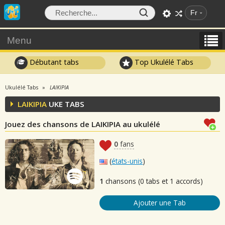
Fr
Menu
Débutant tabs
Top Ukulélé Tabs
Ukulélé Tabs
LAIKIPIA
LAIKIPIA
UKE TABS
Jouez des chansons de LAIKIPIA au ukulélé
0
fans
(
états-unis
)
1
chansons (0 tabs et 1 accords)
Ajouter une Tab