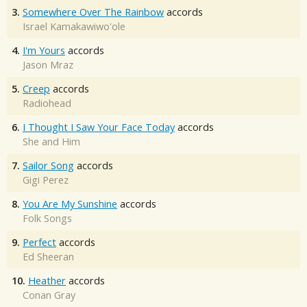
3.
Somewhere Over The Rainbow
accords
Israel Kamakawiwo'ole
4.
I'm Yours
accords
Jason Mraz
5.
Creep
accords
Radiohead
6.
I Thought I Saw Your Face Today
accords
She and Him
7.
Sailor Song
accords
Gigi Perez
8.
You Are My Sunshine
accords
Folk Songs
9.
Perfect
accords
Ed Sheeran
10.
Heather
accords
Conan Gray