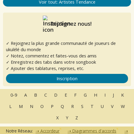
Voir tout: Artistes Tendance
Rejoignez nous!
✓ Rejoignez la plus grande communauté de joueurs de
ukulélé du monde
✓ Notez, commentez et faites-vous des amis
✓ Enregistrez des tabs dans votre songbook
✓ Ajouter des tablatures, reprises, etc.
Inscription
0-9
A
B
C
D
E
F
G
H
I
J
K
L
M
N
O
P
Q
R
S
T
U
V
W
X
Y
Z
Notre Réseau:
Accordeur
Diagrammes d'accords