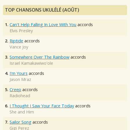
TOP CHANSONS UKULÉLÉ (AOÛT)
1.
Can't Help Falling In Love With You
accords
Elvis Presley
2.
Riptide
accords
Vance Joy
3.
Somewhere Over The Rainbow
accords
Israel Kamakawiwo'ole
4.
I'm Yours
accords
Jason Mraz
5.
Creep
accords
Radiohead
6.
I Thought I Saw Your Face Today
accords
She and Him
7.
Sailor Song
accords
Gigi Perez