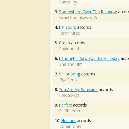
Vance Joy
3.
Somewhere Over The Rainbow
accor
Israel Kamakawiwo'ole
4.
I'm Yours
accords
Jason Mraz
5.
Creep
accords
Radiohead
6.
I Thought I Saw Your Face Today
acco
She and Him
7.
Sailor Song
accords
Gigi Perez
8.
You Are My Sunshine
accords
Folk Songs
9.
Perfect
accords
Ed Sheeran
10.
Heather
accords
Conan Gray