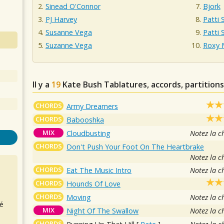
Sinead O'Connor
Bjork
PJ Harvey
Patti 
Susanne Vega
Patti 
Suzanne Vega
Roxy 
Il y a
19
Kate Bush
Tablatures, accords, partition
CHORDS
Army Dreamers
CHORDS
Babooshka
MIX
Cloudbusting
Notez la c
CHORDS
Don't Push Your Foot On The Heartbrake
Notez la c
CHORDS
Eat The Music Intro
Notez la c
CHORDS
Hounds Of Love
CHORDS
Moving
Notez la c
é
MIX
Night Of The Swallow
Notez la c
CHORDS