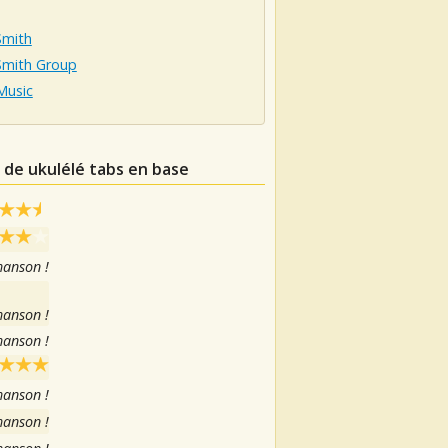
Smith
Smith Group
Music
s de ukulélé tabs en base
hanson !
hanson !
hanson !
hanson !
hanson !