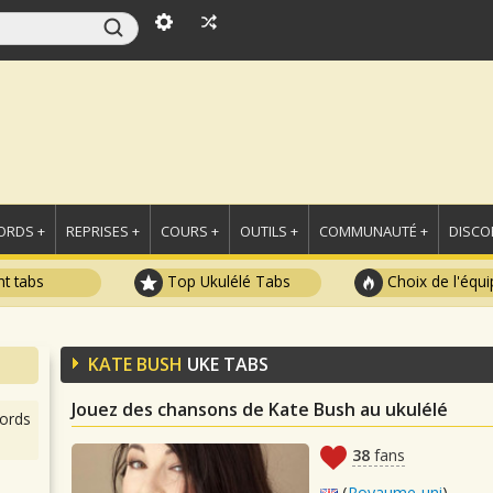
ORDS +
REPRISES +
COURS +
OUTILS +
COMMUNAUTÉ +
DISCO
t tabs
Top Ukulélé Tabs
Choix de l'équi
KATE BUSH
UKE TABS
Jouez des chansons de Kate Bush au ukulélé
ords
38
fans
(
Royaume-uni
)