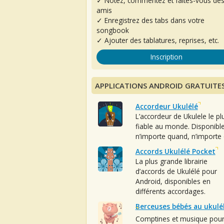
✓ Notez, commentez et faites-vous de
amis
✓ Enregistrez des tabs dans votre
songbook
✓ Ajouter des tablatures, reprises, etc.
Inscription
APPLICATIONS ANDROID GRATUITE
Accordeur Ukulélé
L’accordeur de Ukulele le pl
fiable au monde. Disponibl
n’importe quand, n’importe 
Accords Ukulélé Pocket
La plus grande librairie
d’accords de Ukulélé pour
Android, disponibles en
différents accordages.
Berceuses bébés au ukulé
Comptines et musique pou