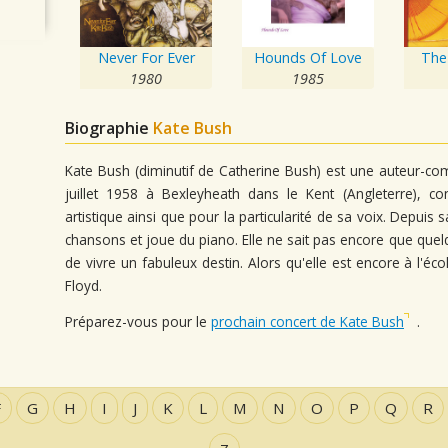
Never For Ever
Hounds Of Love
The 
1980
1985
Biographie
Kate Bush
Kate Bush (diminutif de Catherine Bush) est une auteur-comp
juillet 1958 à Bexleyheath dans le Kent (Angleterre), co
artistique ainsi que pour la particularité de sa voix. Depui
chansons et joue du piano. Elle ne sait pas encore que quelq
de vivre un fabuleux destin. Alors qu'elle est encore à l'éc
Floyd.
Préparez-vous pour le
prochain concert de Kate Bush
.
F
G
H
I
J
K
L
M
N
O
P
Q
R