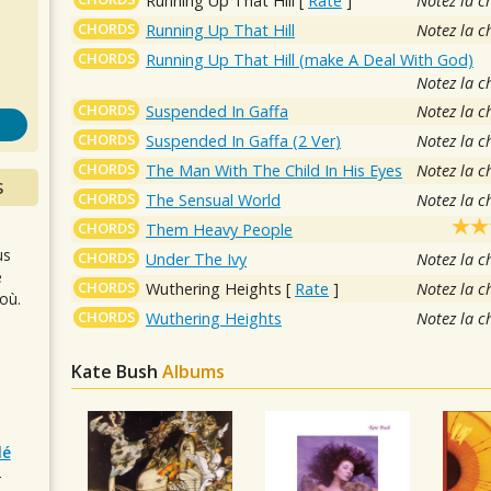
Running Up That Hill
[
Rate
]
Notez la c
s
CHORDS
Running Up That Hill
Notez la c
CHORDS
Running Up That Hill (make A Deal With God)
Notez la c
CHORDS
Suspended In Gaffa
Notez la c
CHORDS
Suspended In Gaffa (2 Ver)
Notez la c
CHORDS
The Man With The Child In His Eyes
Notez la c
S
CHORDS
The Sensual World
Notez la c
CHORDS
Them Heavy People
us
CHORDS
Under The Ivy
Notez la c
e
CHORDS
Wuthering Heights
[
Rate
]
Notez la c
où.
CHORDS
Wuthering Heights
Notez la c
Kate Bush
Albums
lé
r