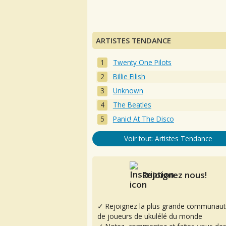
ARTISTES TENDANCE
Twenty One Pilots
Billie Eilish
Unknown
The Beatles
Panic! At The Disco
Voir tout: Artistes Tendance
Rejoignez nous!
✓ Rejoignez la plus grande communaut
de joueurs de ukulélé du monde