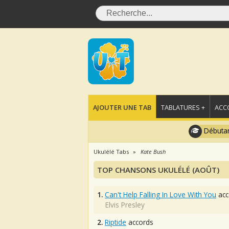
AJOUTER UNE TAB
TABLATURES +
ACC
Débutan
Ukulélé Tabs
Kate Bush
TOP CHANSONS UKULÉLÉ (AOÛT)
1.
Can't Help Falling In Love With You
acc
Elvis Presley
2.
Riptide
accords