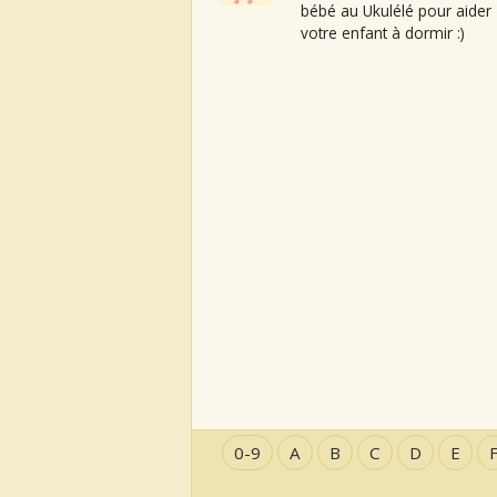
bébé au Ukulélé pour aider
votre enfant à dormir :)
0-9
A
B
C
D
E