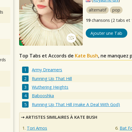
alternatif
pop
ds
19
chansons (2 tabs et 
Ajouter une Tab
Top Tabs et Accords de
Kate Bush
, ne manquez p
rds
Army Dreamers
Running Up That Hill
Wuthering Heights
Babooshka
Running Up That Hill (make A Deal With God)
ARTISTES SIMILAIRES À KATE BUSH
Tori Amos
Bat F