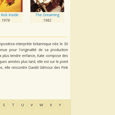
Kick Inside
The Dreaming
1978
1982
ositrice-interprète britannique née le 30
nnue pour l'originalité de sa production
s sa plus tendre enfance, Kate compose des
ues années plus tard, elle est sur le point
ole, elle rencontre Davild Gilmour des Pink
S
T
U
V
W
X
Y