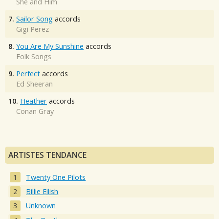
She and Him
7.
Sailor Song
accords
Gigi Perez
8.
You Are My Sunshine
accords
Folk Songs
9.
Perfect
accords
Ed Sheeran
10.
Heather
accords
Conan Gray
ARTISTES TENDANCE
Twenty One Pilots
Billie Eilish
Unknown