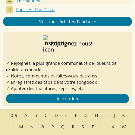
The Beatles
Panic! At The Disco
Voir tout: Artistes Tendance
Rejoignez nous!
✓ Rejoignez la plus grande communauté de joueurs de
ukulélé du monde
✓ Notez, commentez et faites-vous des amis
✓ Enregistrez des tabs dans votre songbook
✓ Ajouter des tablatures, reprises, etc.
Inscription
0-9
A
B
C
D
E
F
G
H
I
J
K
L
M
N
O
P
Q
R
S
T
U
V
W