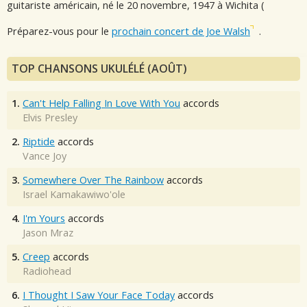
guitariste américain, né le 20 novembre, 1947 à Wichita (
Préparez-vous pour le
prochain concert de Joe Walsh
.
TOP CHANSONS UKULÉLÉ (AOÛT)
1.
Can't Help Falling In Love With You
accords
Elvis Presley
2.
Riptide
accords
Vance Joy
3.
Somewhere Over The Rainbow
accords
Israel Kamakawiwo'ole
4.
I'm Yours
accords
Jason Mraz
5.
Creep
accords
Radiohead
6.
I Thought I Saw Your Face Today
accords