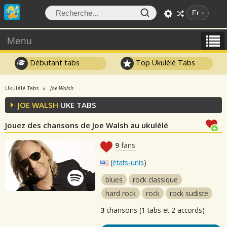
Fr
Menu
Débutant tabs
Top Ukulélé Tabs
Ukulélé Tabs
Joe Walsh
JOE WALSH
UKE TABS
Jouez des chansons de Joe Walsh au ukulélé
9
fans
(
états-unis
)
blues
rock classique
hard rock
rock
rock sudiste
3
chansons (1 tabs et 2 accords)