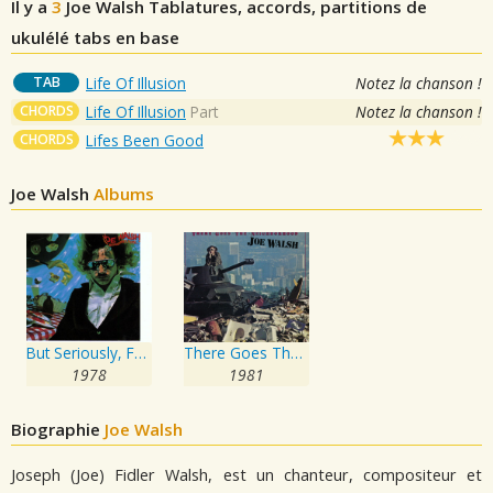
Il y a
3
Joe Walsh
Tablatures, accords, partitions de
ukulélé tabs en base
TAB
Life Of Illusion
Notez la chanson !
CHORDS
Life Of Illusion
Part
Notez la chanson !
CHORDS
Lifes Been Good
Joe Walsh
Albums
But Seriously, Folks...
There Goes The Neighborhood
1978
1981
Biographie
Joe Walsh
Joseph (Joe) Fidler Walsh, est un chanteur, compositeur et